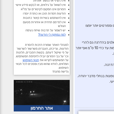
אין להציף או למשוך אותיות
אין לשאול על גילאים, או לבקש מידע אישי
הפורום אינו המקום לקיטורים על מז"א
הודעות חסרות תוכן או כותרת יוסרו
אין להשתמש בשירות קיצור כתובות
אין לפרסם תחזית או אזהרות מטעם
ומפורטים יותר יופצו
הגולש
יש לשמור על תרבות שיחה נעימה
למה נמחקה לי הודעה?
שלגים בהדרגה גם להרי
למנהלי האתר שמורה הזכות להסרת
הצפון והמרכז, כולל ירושלים וצפת. בשלב זה נראה שבגבהים אלה צפויה היערמות מסודרת של שלג, בחלק מהמקומות עד כדי 10 ס"מ ואף יותר
הודעות, עריכתן, העברתן משרשור לשרשור
על פי שיקול דעתם. בקשת הסברים, תלונות
.
וכו' על גבי הפורום יובילו לחסימת המשתמש.
על המשתמש לקרוא את
תנאי השימוש
המלאים, לוודא שהוא מבין ומסכים לכל תנאי
השימוש.
גלישה מהנה!
פונות בנחלי מדבר יהודה.
י.
אתר החרמון