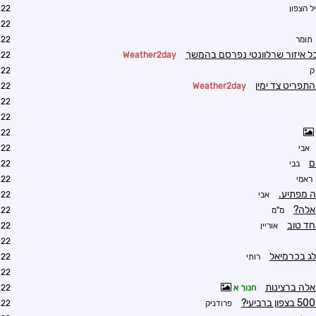
ל הצפון
3:52
4:04
תומר
4:17
ר כל איזור שרלוונטי נפרסם בהמשך
4:37
Weather2day
ק
8:00
תפריט צד ימין
8:11
Weather2day
8:59
4:28
4:30
אבי
4:53
ם
בבי
5:05
ראמי
5:54
זה מפתיע.
אבי
6:43
אלה?
מ"מ
5:17
אוריין
5:20
5:45
לג בכרמיאל
רותי
5:29
5:49
אלה ברצינות
חנוך א
7:09
פרודניק
6:04