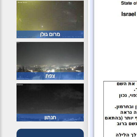
מרום גולן
צפת
חנתון