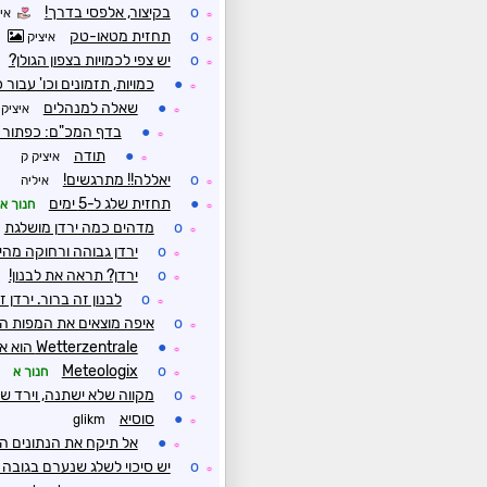
o
בקיצור, אלפסי בדרך!
איי
☼
o
תחזית מטאו-טק
איציק
☼
o
יש צפי לכמויות בצפון הגולן?
☼
●
כמויות, תזמונים וכו' עבו
☼
●
שאלה למנהלים
איציק 
☼
●
בדף המכ"ם: כפתור ה
☼
●
תודה
איציק ק
☼
o
יאללה!! מתרגשים!
איליה
☼
●
תחזית שלג ל-5 ימים
חנוך א
☼
o
מדהים כמה ירדן מושלגת
☼
o
ירדן גבוהה ורחוקה מהי
☼
o
ירדן? תראה את לבנון!
☼
o
לבנון זה ברור. ירדן 
☼
o
איפה מוצאים את המפות ה
☼
●
Wetterzentrale הוא אחד טוב
☼
Meteologix
o
חנוך א
☼
o
מקווה שלא ישתנה, וירד ש
☼
●
סוסיא
glikm
☼
●
אל תיקח את הנתונים ה
☼
o
יש סיכוי לשלג שנערם בגובה 500 בצפון ברביעי?
☼