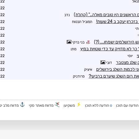
נאל
7:54
9:06
הראשנים היו טובים מאלה.." (קהלת)
נדב
9:47
המוביל הבטוח
0:17
תי
1:41
1:41
בני ברקי
1:24
ך לא מדוייק עד כדי שטויות במיץ
מתן
1:33
י
יוסי
3:48
דובי
3:49
ני לכמות השלג בירושלים
איציק
0:33
 את רום השלג שיערם ברביעי?
פרודניק
0:59
o
ודעה עם תוכן
הודעה ללא תוכן
משקיען
מדווח מאתר סקי
מדווח מלב ים