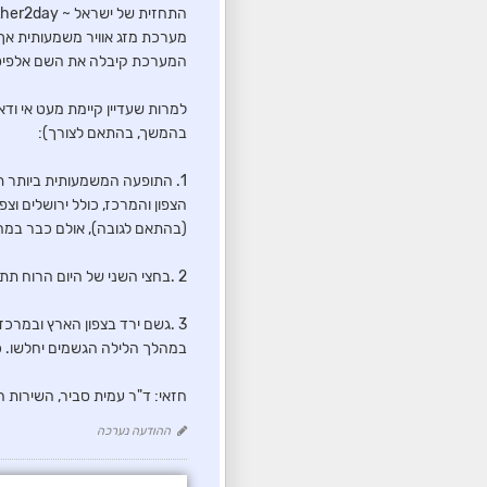
התחזית של ישראל ~ Weather2day *עדכון מיוחד*
מערכת מזג אוויר משמעותית אך 
המערכת קיבלה את השם אלפיס (Elpis) שהוא השם הקפריסאי ברשימה המשותפת של שמות אירועי מזג 
למרות שעדיין קיימת מעט אי ודאות
בהמשך, בהתאם לצורך):
1. התופעה המשמעותית ביותר ת
(בהתאם לגובה), אולם כבר במח
2 .בחצי השני של היום הרוח תתחזק בהדרגה, ואף יתכנו משבים של 80-60 קמ"ש. במהלך הלילה הרוח תיחלש בהדרגה.
3 .גשם ירד בצפון הארץ ובמרכ
במהלך הלילה הגשמים יחלשו. כמ
חזאי: ד"ר עמית סביר, השירות ה
ההודעה נערכה