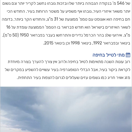
של 546 מ' בנקודה הגבוהה ביותר שלו ובזכות גובהו נחשב לקריר יותר וגם גשום
יותר משאר איזורי העיר, גובהו אף משפיע על משטר הרוחות בעיר. החודש הכי
חם בחיפה הוא אוגוסט עם טמפ' ממוצעת של 31 מ"צ, והחודש הקר ביותר, בדומה
לשאר האיזורים בישראל הוא חודש פברואר בו הטמפ' הממוצעת עומדת על 16
מ"צ. אירועי שלג בהר הכרמל נדירים והתרחשו בעבר בפברואר 1950 (50 ס"מ),
בינואר ובפברואר 1992, בינואר 1998 וכן בינואר 2015.
מתי לטייל בחיפה
רוב עונות השנה מתאימות לטיול בחיפה ולרוב אין צורך להערך בצורה מיוחדת
לקראת ביקור בעיר, אבל הבדלי הטופוגרפיה בעיר עשויים להשפיע במקרים של
מזג אוויר חריג כמו גשמים עזים שעלולים לגרום להצפות בעיר התחתית.