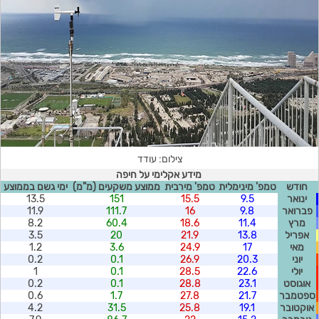
צילום: עודד
מידע אקלימי על חיפה
חודש
טמפ' מינימלית
טמפ' מירבית
ממוצע משקעים (מ"מ)
ימי גשם בממוצע
ינואר
9.5
15.5
151
13.5
פברואר
9.8
16
111.7
11.9
מרץ
11.4
18.6
60.4
8.2
אפריל
13.8
21.9
20
3.5
מאי
17
24.9
3.6
1.2
יוני
20.3
26.9
0.1
0.2
יולי
22.6
28.5
0.1
1
אוגוסט
23.1
28.8
0.1
0.2
ספטמבר
21.7
27.8
1.7
0.6
אוקטובר
19.1
25.8
31.5
4.2