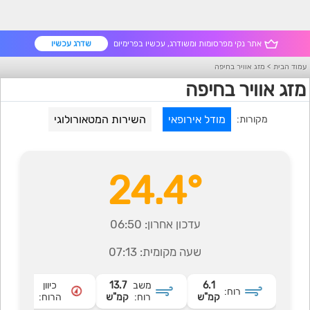
אתר נקי מפרסומות ומשודרג, עכשיו בפרימיום
שדרג עכשיו
עמוד הבית
>
מזג אוויר בחיפה
מזג אוויר בחיפה
מודל אירופאי
השירות המטאורולוגי
מקורות:
24.4°
עדכון אחרון:
06:50
שעה מקומית:
07:13
6.1
משב
13.7
כיוון
רוח:
דרומי
קמ"ש
רוח:
קמ"ש
הרוח: