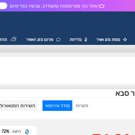
אתר נקי מפרסומות ומשודרג, עכשיו בפרימיום
ש
מפות מזג אוויר
מדידות
פורום מזג האוויר
תחזי
ר סבא
מודל אירופאי
השירות המטאורולו
מקורות:
לחות:
72%