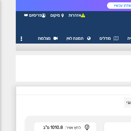
דרג עכשיו
אזהרות
מיקום
פרימיום 👑
ת
מודלים
תמונת לווין
מצלמות
גי
לחץ אוויר:
1010.8 מ"ב