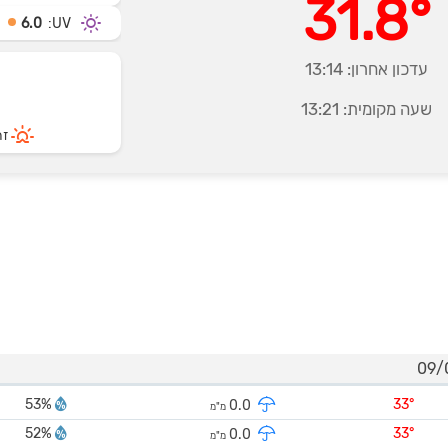
31.8°
6.0
UV:
עדכון אחרון:
13:14
שעה מקומית:
13:21
זרי
53%
33°
0.0
מ"מ
52%
33°
0.0
מ"מ