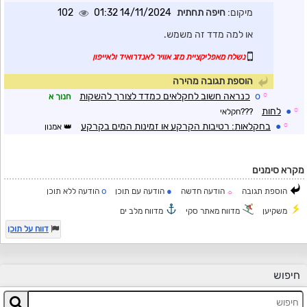
מיקום:
חיפה תחתית
14/11/2024 01:32
102
או למה מדד זה משמש.
נשלח מאפליקציית מזג אוויר לאנדרואיד ולאייפון
הוספת תגובה מהירה
☼
o
כנראה חשוב לחקלאים כמדד לצורך להשקות
חנוך א
☼
●
לחות
???חקלאי
☼
●
בחקלאות: רטיבות הקרקע או זמינות המים בקרקע
אמנון
מקרא סימנים
o
●
הוספת תגובה
הודעה חדשה
הודעה עם תוכן
הודעה ללא תוכן
☼
משקיען
מדווח מאתר סקי
מדווח מלב ים
דווח על תוכן
חיפוש