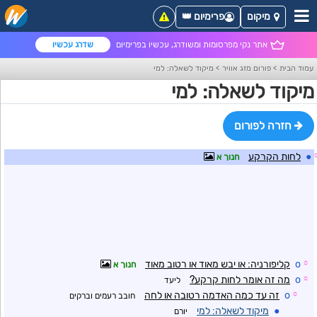
מיקום
פרימיום 👑
אתר נקי מפרסומות ומשודרג, עכשיו בפרימיום
שדרג עכשיו
עמוד הבית
>
פורום מזג אוויר
>
מיקוד לשאלה: למי
מיקוד לשאלה: למי
חזרה לפורום
●
לחות הקרקע
חנוך א
☼
o
קליפורניה: או יבש מאוד או רטוב מאוד
חנוך א
☼
o
מה זה אומר לחות קרקע?
ליעד
☼
o
זה עד כמה האדמה רטובה או לחה
חובב רעמים וברקים
●
מיקוד לשאלה: למי
יורם