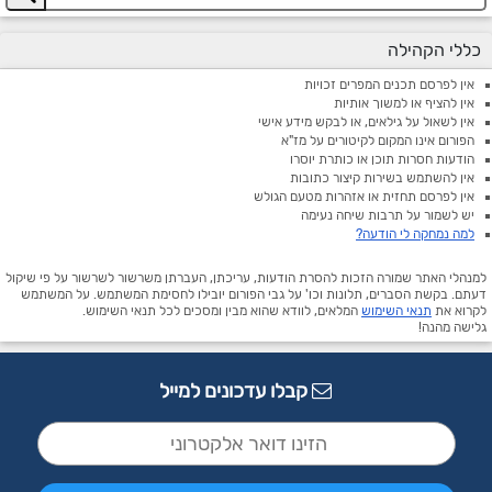
כללי הקהילה
אין לפרסם תכנים המפרים זכויות
אין להציף או למשוך אותיות
אין לשאול על גילאים, או לבקש מידע אישי
הפורום אינו המקום לקיטורים על מז"א
הודעות חסרות תוכן או כותרת יוסרו
אין להשתמש בשירות קיצור כתובות
אין לפרסם תחזית או אזהרות מטעם הגולש
יש לשמור על תרבות שיחה נעימה
למה נמחקה לי הודעה?
למנהלי האתר שמורה הזכות להסרת הודעות, עריכתן, העברתן משרשור לשרשור על פי שיקול
דעתם. בקשת הסברים, תלונות וכו' על גבי הפורום יובילו לחסימת המשתמש. על המשתמש
לקרוא את
תנאי השימוש
המלאים, לוודא שהוא מבין ומסכים לכל תנאי השימוש.
גלישה מהנה!
קבלו עדכונים למייל