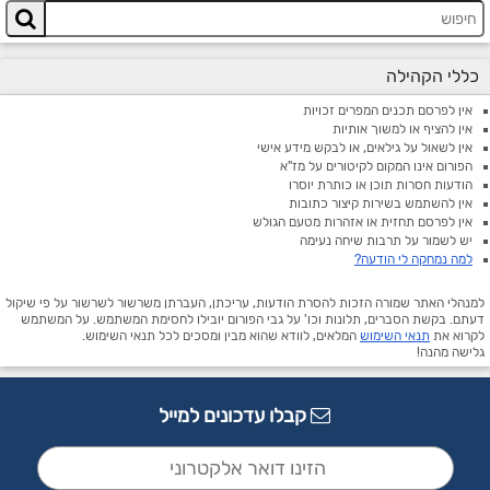
כללי הקהילה
אין לפרסם תכנים המפרים זכויות
אין להציף או למשוך אותיות
אין לשאול על גילאים, או לבקש מידע אישי
הפורום אינו המקום לקיטורים על מז"א
הודעות חסרות תוכן או כותרת יוסרו
אין להשתמש בשירות קיצור כתובות
אין לפרסם תחזית או אזהרות מטעם הגולש
יש לשמור על תרבות שיחה נעימה
למה נמחקה לי הודעה?
למנהלי האתר שמורה הזכות להסרת הודעות, עריכתן, העברתן משרשור לשרשור על פי שיקול
דעתם. בקשת הסברים, תלונות וכו' על גבי הפורום יובילו לחסימת המשתמש. על המשתמש
לקרוא את
תנאי השימוש
המלאים, לוודא שהוא מבין ומסכים לכל תנאי השימוש.
גלישה מהנה!
קבלו עדכונים למייל