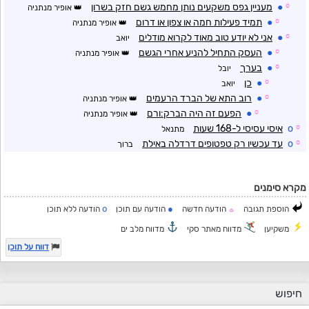
☼
●
מעניין גפס משקעים נותן מחמש גשם חזק בשרון
אופיר מנתניה
☼
●
תמיד פעילות חמה או צפון או דרום
אופיר מנתניה
☼
●
אני לא יודע טוב מאוד לקרוא מודלים
יואב
☼
●
העסק התחיל להניע אחרי הגשם
אופיר מנתניה
☼
●
בערך
יובל
☼
●
כן
יואב
☼
●
רוב התא של הברד הרעמים
אופיר מנתניה
☼
●
הפעם זה היה הברק:ורם
אופיר מנתניה
☼
o
איסי עסיסי ל-168 שעות
מתנאל
☼
o
עד עכשיו רק טפטופים דרדלה באילת
ברוך
מקרא סימנים
o
●
הוספת תגובה
הודעה חדשה
הודעה עם תוכן
הודעה ללא תוכן
☼
משקיען
מדווח מאתר סקי
מדווח מלב ים
דווח על תוכן
חיפוש