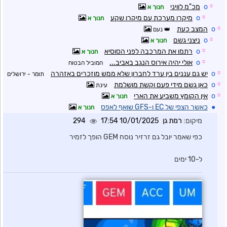
☼
o
מכ"מ לוויני
חנוך א
☼
o
מיקרו מערכת עם מיקרו שקע
חנוך א
☼
o
המצב כעת
נעם
☼
o
ניצני גשם
חנוך א
☼
o
רתמו את המרכבה לפני הסוסיא
חנוך א
☼
o
אולי יהיה אירוס הנגב באביב...
המוביל הבטוח
☼
o
יש גם עננים בין ערד לחברון שלא ממש מוזכרים באזהרה
תומר - ירושלים
☼
o
כאן גשם מידי פעם וקשת מושלמת
עינת
☼
o
אין הקומץ משביע את הארי
חנוך א
●
כאשר הצפי של EC ו-GFS שואף לאפס
חנוך א
מיקום:
רמת גן
10/01/2025 17:54
294
כפי שאמר יובל גם זרזיר נוסח GEM הופך לזמיר
ל-10 ימים