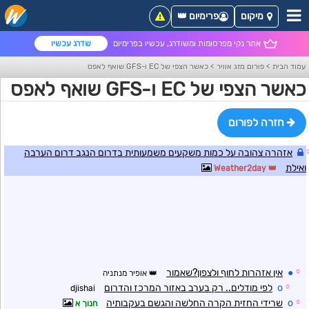
מיקום
פרימיום 👑
אתר נקי מפרסומות ומשודרג, עכשיו בפרימיום
שדרג עכשיו
עמוד הבית
>
פורום מזג אוויר
>
כאשר הצפי של EC ו-GFS שואף לאפס
כאשר הצפי של EC ו-GFS שואף לאפס
חזרה לפורום
אזהרה צהובה על כמות משקעים משמעותית בדרום הנגב דרום הערבה
ואילת
Weather2day
☼
●
אין אזהרות לחוף ולצפון?שאמור
אופיר מנתניה
☼
o
לפי מודלים.. רק בערב באזור המרכז והדרום
djishai
☼
o
שרידי החזית הקרה החלשה והגשם בעקבותיה
חנוך א