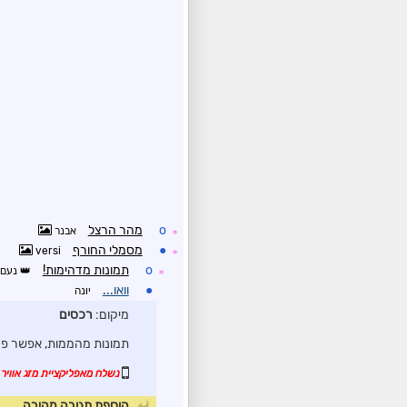
o
מהר הרצל
אבנר
☼
●
מסמלי החורף
versi
☼
o
תמונות מדהימות!
נעם
☼
●
וואו...
יונה
מיקום:
רכסים
תמונות מהממות, אפשר פרט
נשלח מאפליקציית מזג אוויר 
הוספת תגובה מהירה