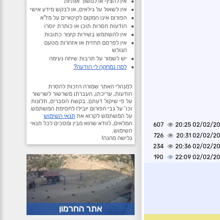
אין להציף או למשוך אותיות
אין לשאול על גילאים, או לבקש מידע אישי
הפורום אינו המקום לקיטורים על מז"א
הודעות חסרות תוכן או כותרת יוסרו
אין להשתמש בשירות קיצור כתובות
אין לפרסם תחזית או אזהרות מטעם
הגולש
יש לשמור על תרבות שיחה נעימה
למה נמחקה לי הודעה?
למנהלי האתר שמורה הזכות להסרת
הודעות, עריכתן, העברתן משרשור לשרשור
על פי שיקול דעתם. בקשת הסברים, תלונות
וכו' על גבי הפורום יובילו לחסימת המשתמש.
על המשתמש לקרוא את
תנאי השימוש
המלאים, לוודא שהוא מבין ומסכים לכל תנאי
607
02/02/2025 2
השימוש.
726
02/02/2025 2
גלישה מהנה!
234
02/02/2025 2
190
02/02/2025 2
אתר החרמון