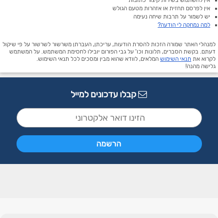
אין להשתמש בשירות קיצור כתובות
אין לפרסם תחזית או אזהרות מטעם הגולש
יש לשמור על תרבות שיחה נעימה
למה נמחקה לי הודעה?
למנהלי האתר שמורה הזכות להסרת הודעות, עריכתן, העברתן משרשור לשרשור על פי שיקול
דעתם. בקשת הסברים, תלונות וכו' על גבי הפורום יובילו לחסימת המשתמש. על המשתמש
לקרוא את
תנאי השימוש
המלאים, לוודא שהוא מבין ומסכים לכל תנאי השימוש.
גלישה מהנה!
קבלו עדכונים למייל