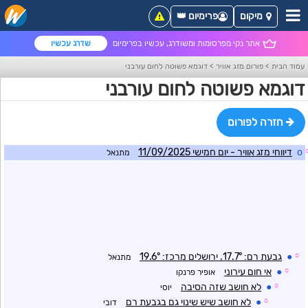
מיקום
פרימיום 👑
אתר נקי מפרסומות ומשודרג, עכשיו בפרימיום
שדרג עכשיו
עמוד הבית
>
פורום מזג אוויר
>
דוגמא פשוטה לחום עורבני
דוגמא פשוטה לחום עורבני
חזרה לפורום
o
דיווחי מזג אוויר - יום חמישי 11/09/2025
מתנאל
☼
●
גבעת רם: 17.7°. ירושלים מרכז: 19.6°
מתנאל
☼
●
אי חום עירוני
אופיר פרנקו
☼
●
לא חושב שזה הסיבה
יוסי
☼
●
לא חושב שיש שינוי גם בגבעת רם
דובי