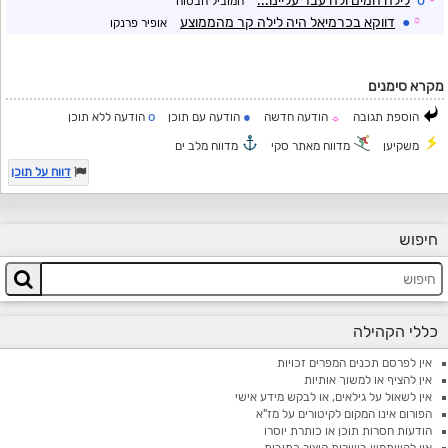
o
לילה חמים ולח עבר עליינו...
המוביל הבטוח
☼
●
דווקא בכרמיאל היה לילה קר מהממוצע
אופיר פרנקו
מקרא סימנים
o
●
הוספת תגובה
הודעה חדשה
הודעה עם תוכן
הודעה ללא תוכן
☼
משקיען
מדווח מאתר סקי
מדווח מלב ים
דווח על תוכן
חיפוש
כללי הקהילה
אין לפרסם תכנים המפרים זכויות
אין להציף או למשוך אותיות
אין לשאול על גילאים, או לבקש מידע אישי
הפורום אינו המקום לקיטורים על מז"א
הודעות חסרות תוכן או כותרת יוסרו