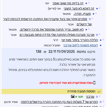
☼
●
זה בדיוק מה שאני אומר
יוסי
☼
●
זה דווקא לא פער קיצוני
אבי (חריש)
☼
●
מעניין. תודה.
מתנאל
☼
o
מסכים איתך.אני בעד שיעבירו את החתנה הרשמית לכניסה לעיר
של ירושלים
אבנר
☼
●
לא חושב. צריך תחנה שתסמל את מרכז ירושלים.
מתנאל
☼
o
אני גר מערבה ואפילו התחנה שלי מדדה פחות מגבעת רם
אבנר
☼
●
הלילה הקריר ביותר מאז יוני
דרור
●
דוגמא פשוטה לחום עורבני
המוביל הבטוח
מיקום:
נתיבות
11/09/2025 22:11
138
אני נוסע כל שבוע באיילון צפון ב5 בבוקר ושם חמים, כשהאוויר מגיע
מבחוץ ואני על איוורור בלבד.
כאשר מגיע למחלף ההלכה ויוצא לכביש הפתוח,ללא בנינים, מתחיל
להתקרר.
נשלח מאפליקציית מזג אוויר לאנדרואיד ולאייפון
הוספת תגובה מהירה
☼
o
עורבני
חנוך א
☼
o
הפרש של 7 מעלות כעת בין התחנה הקרה בירושלים לחמה
אופיר פרנקו
☼