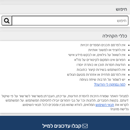
חיפוש
כללי הקהילה
אין לפרסם תכנים המפרים זכויות
אין להציף או למשוך אותיות
אין לשאול על גילאים, או לבקש מידע אישי
הפורום אינו המקום לקיטורים על מז"א
הודעות חסרות תוכן או כותרת יוסרו
אין להשתמש בשירות קיצור כתובות
אין לפרסם תחזית או אזהרות מטעם הגולש
יש לשמור על תרבות שיחה נעימה
למה נמחקה לי הודעה?
למנהלי האתר שמורה הזכות להסרת הודעות, עריכתן, העברתן משרשור לשרשור על פי שיקול
דעתם. בקשת הסברים, תלונות וכו' על גבי הפורום יובילו לחסימת המשתמש. על המשתמש
לקרוא את
תנאי השימוש
המלאים, לוודא שהוא מבין ומסכים לכל תנאי השימוש.
גלישה מהנה!
קבלו עדכונים למייל