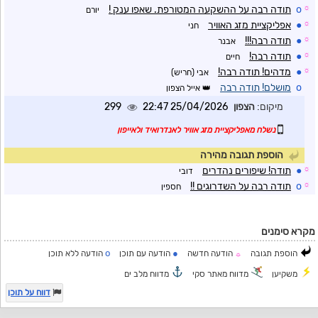
☼
o
תודה רבה על ההשקעה המטורפת. שאפו ענק !
יורם
☼
●
אפליקציית מזג האוויר
חני
☼
●
תודה רבה!!!
אבנר
☼
●
תודה רבה!
חיים
☼
●
מדהים! תודה רבה!
אבי (חריש)
o
מושלם! תודה רבה
אייל הצפון
מיקום:
הצפון
25/04/2026 22:47
299
נשלח מאפליקציית מזג אוויר לאנדרואיד ולאייפון
הוספת תגובה מהירה
☼
●
תודה! שיפורים נהדרים
דובי
☼
o
תודה רבה על השדרוגים !!
חספין
מקרא סימנים
o
●
הוספת תגובה
הודעה חדשה
הודעה עם תוכן
הודעה ללא תוכן
☼
משקיען
מדווח מאתר סקי
מדווח מלב ים
דווח על תוכן