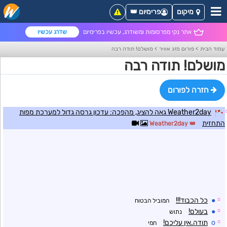
מיקום
פרימיום 👑
אתר נקי מפרסומות ומשודרג, עכשיו בפרימיום
שדרג עכשיו
עמוד הבית
>
פורום מזג אוויר
>
מושלם! תודה רבה
מושלם! תודה רבה
חזרה לפורום
Weather2day גאה להציג, מהפכה: עדכון גרסה גדול למערכת מפות
התחזית
Weather2day
☼
●
כל הכבוד!!!
המוביל הבטוח
☼
●
בעולם!
נתוש
☼
o
תודה.אין עליכם!
חמי