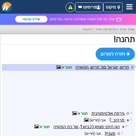
מיקום
פרימיום 👑
אתר נקי מפרסומות ומשודרג, עכשיו בפרימיום
שדרג עכשיו
עמוד הבית
>
פורום מזג אוויר
>
תהנה!
תהנה!
חזרה לפורום
o
חריש, ישראל מול חריש, הוקאידו
חנוך א
☼
o
גירסה אולטימטיבית
חנוך א
☼
●
מרהיב :)
אבי (חריש)
☼
●
הגן היפני מצפון לכביש 1, של כת המקויה
חנוך א
☼
o
מעניין!
אבי (חריש)