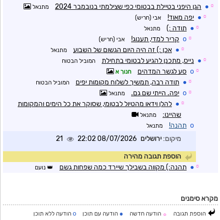
☼
●
הגן היפני בטיילת בבטומי כפי שצילמתי בנובמבר 2024
מתנאל
☼
●
יפה מאוד!
אבי (חריש)
☼
●
תודה :)
מתנאל
☼
o
קריר למדי, תענוג!
אבי (חריש)
☼
●
אכן :) זה היה היום הגשום של השבוע
מתנאל
☼
●
נייס, מתכנן להגיע לבטומי בתחילת
המוביל הבטוח
☼
o
סע לגשר המדהים
חנוך א
☼
●
תודה רבה, תמשיך לשלוח מקומות יפים
המוביל הבטוח
☼
o
יפה. הייתי שם גם.
מתנאל
☼
●
להלן וידאו מהטיול לבטומי, שסוקר את כל הימים והמקומות
שהיינו:
מתנאל
o
תהנה!
מתנאל
מיקום:
ירושלים
08/07/2026 22:02
21
הוספת תגובה מהירה
☼
●
תהנה:) מקווה בשבילך שיירד כמה שפחות גשם
נועם
מקרא סימנים
o
●
הוספת תגובה
הודעה חדשה
הודעה עם תוכן
הודעה ללא תוכן
☼