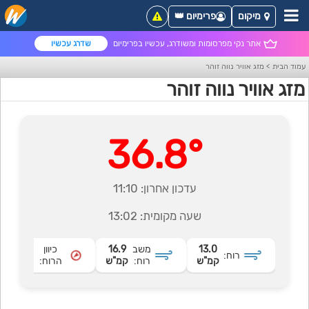
מיקום
פרימיום 👑
אתר נקי מפרסומות ומשודרג, עכשיו בפרימיום
שדרג עכשיו
עמוד הבית
>
מזג אוויר נווה זוהר
מזג אוויר נווה זוהר
36.8°
עדכון אחרון:
11:10
שעה מקומית:
13:02
13.0
משב
16.9
כיוון
צפון
רוח:
קמ"ש
רוח:
קמ"ש
הרוח:
מזרחי