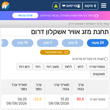
מיקום
פרימיום 👑
אתר נקי מפרסומות ומשודרג, עכשיו בפרימיום
שדרג עכשיו
עמוד הבית
>
תצפיות
>
אשקלון דרום
תחנת מזג אוויר אשקלון דרום
24 שעות
3 ימים
7 ימים
14 ימים
21 ימי
תוכן למנויים בלבד
הצגת פרמטרים מרובים
טמפרטורה
לחץ
לחות
משב רוח
רוח
כיוון רוח
משקעים
ערך
תאריך ערך
ערך
תאריך ערך
גבוה
גבוה
נמוך
נמוך
טמפרטורה
30.5
13:20
23.8
06:25
08/08/2026
08/08/2026