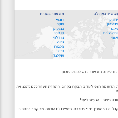
זג אוויר בארה"ב
מזג אוויר במזרח
יו יורק
דובאי
ושינגטון
פוקט
יקגו
בנגקוק
וס אנג'לס
קו סמוי
יאמי
ניו דלהי
גואה
מלבורן
סידני
אוקלנד
ם ולאיזה מזג אוויר כדאי לכם להתכונן.
 ותדעו מה הצפי ליעד בו תבקרו בקרוב. התחזית תעזור לכם לתכנן את
.
ובה ביותר - הגעתם ליעד!
 מידע מעניין וחיוני עבורכם. השאירו לנו הודעה, צור קשר בתחתית