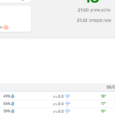
עדכון אחרון:
21:00
שעה מקומית:
21:32
זרי
49%
18°
0.0
מ"מ
54%
17°
0.0
מ"מ
59%
16°
0.0
מ"מ