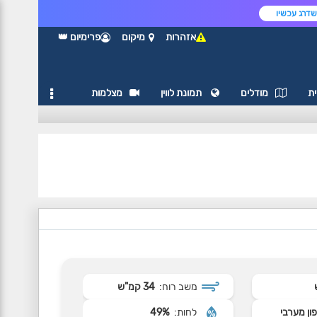
דרג עכשיו
אזהרות
מיקום
פרימיום 👑
ת
מודלים
תמונת לווין
מצלמות
משב רוח:
34 קמ"ש
ון מערבי
לחות:
49%