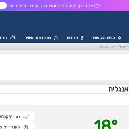
אתר נקי מפרסומות ומשודרג, עכשיו בפרימיום
ש
מפות מזג אוויר
מדידות
פורום מזג האוויר
תחזי
>
אנגליה
>
ברמינגהם
אנגליה
רוח:
9 קמ"ש
18°
כיוון הרוח:
צפ