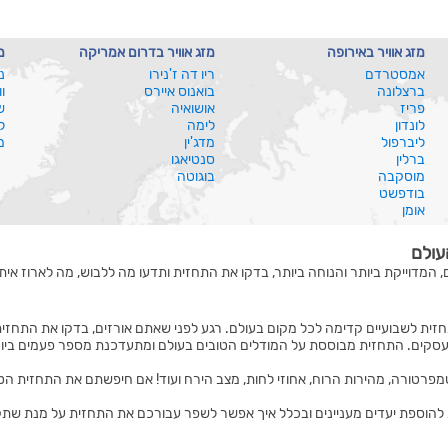
מזג אוויר באירופה
מזג אוויר בדרום אמריקה
מ
אמסטרדם
ריו דה ז'נירו
נ
ברצלונה
בואנוס איירס
ו
פריז
אושואיה
ש
לונדון
לימה
ל
ליברפול
מדג'ין
מ
ברלין
סנטיאגו
מוסקבה
בוגוטה
בודפשט
אומן
עולם
, המדוייקת ביותר והנוחה ביותר, בדקו את התחזית ותדעו מה ללבוש, מה לארוז איתכ
זית לשבועיים קדימה לכל מקום בעולם. רגע לפני שאתם אורזים, בדקו את התחזית
סקים. התחזית מבוססת על המודלים הטובים בעולם ומתעדכנת מספר פעמים ביום
טמפרטורה, מהירות הרוח, אחוזי לחות, מצב הירח ועוד! אם חיפשתם את התחזית הט
הוספת יעדים מעניינים ובכלל איך אפשר לשפר עבורכם את התחזית על מנת שתקבלו