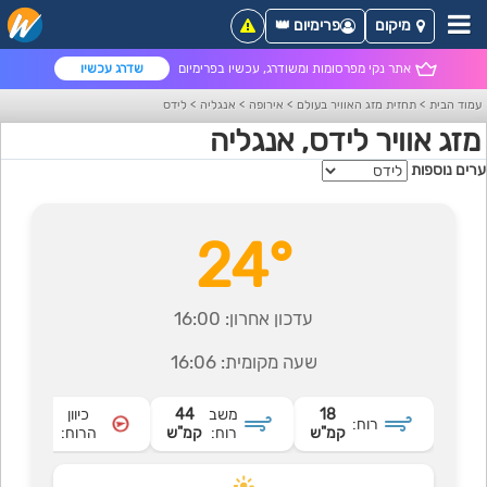
מיקום
פרימיום 👑
אתר נקי מפרסומות ומשודרג, עכשיו בפרימיום
שדרג עכשיו
עמוד הבית
>
תחזית מזג האוויר בעולם
>
אירופה
>
אנגליה
>
לידס
מזג אוויר לידס, אנגליה
ערים נוספות
24°
עדכון אחרון:
16:00
שעה מקומית:
16:06
18
משב
44
כיוון
רוח:
מערבי
קמ"ש
רוח:
קמ"ש
הרוח: