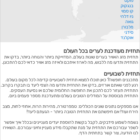
פוקט
בנגקוק
קו סמוי
ניו דלהי
גואה
מלבורן
סידני
אוקלנד
תחזית מעודכנת לערים בכל העולם
תחזית מזג האוויר בערים שונות בעולם, המדוייקת ביותר והנוחה ביותר, בדקו את
התחזית ותדעו מה ללבוש, מה לארוז איתכם ולאיזה מזג אוויר כדאי לכם להתכונן.
תחזית לשבועיים
מתכננים חופשה? כאן תוכלו למצוא תחזית לשבועיים קדימה לכל מקום בעולם.
רגע לפני שאתם אורזים, בדקו את התחזית ותדעו מה הצפי ליעד בו תבקרו בקרוב.
התחזית תעזור לכם לתכנן את החופשה החלומית שלכם או נסיעת העסקים.
התחזית מבוססת על המודלים הטובים בעולם ומתעדכנת מספר פעמים ביום.
אנו מספקים נתונים שונים הכוללים: טמפרטורה, מהירות הרוח, אחוזי לחות, מצב
הירח ועוד! אם חיפשתם את התחזית הטובה ביותר - הגעתם ליעד!
נשמח לשמוע פידבקים, לקבל בקשות להוספת יעדים מעניינים ובכלל איך אפשר
לשפר עבורכם את התחזית על מנת שתקבלו מידע מעניין וחיוני עבורכם. השאירו
לנו הודעה, צור קשר בתחתית הדף.