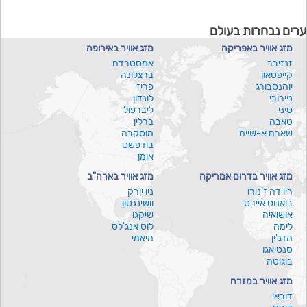
ערים נבחרות בעולם
מזג אוויר באפריקה
מזג אוויר באירופה
זנזיבר
אמסטרדם
קייפטאון
ברצלונה
יוהנסבורג
פריז
ניירובי
לונדון
סיני
ליברפול
טאבה
ברלין
שארם א-שייח
מוסקבה
בודפשט
אומן
מזג אוויר בדרום אמריקה
מזג אוויר בארה"ב
ריו דה ז'נירו
ניו יורק
בואנוס איירס
וושינגטון
אושואיה
שיקגו
לימה
לוס אנג'לס
מדג'ין
מיאמי
סנטיאגו
בוגוטה
מזג אוויר במזרח
דובאי