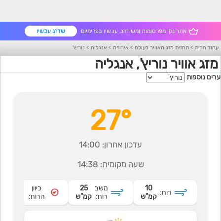
אתר נקי מפרסומות ומשודרג, עכשיו בפרימיום
שדרג עכשיו
עמוד הבית
>
תחזית מזג האוויר בעולם
>
אירופה
>
אנגליה
>
נוריץ'
מזג אוויר נוריץ', אנגליה
ערים נוספות
27°
עדכון אחרון:
14:00
שעה מקומית:
14:38
10
משב
25
כיוון
דרום
רוח:
קמ"ש
רוח:
קמ"ש
הרוח:
מערבי