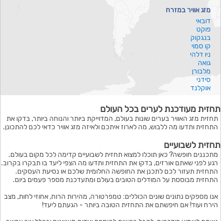
מזג אוויר במזרח
דובאי
פוקט
בנגקוק
קו סמוי
ניו דלהי
גואה
מלבורן
סידני
אוקלנד
תחזית מעודכנת לערים בכל העולם
תחזית מזג האוויר בערים שונות בעולם, המדוייקת ביותר והנוחה ביותר, בדקו את
התחזית ותדעו מה ללבוש, מה לארוז איתכם ולאיזה מזג אוויר כדאי לכם להתכונן.
תחזית לשבועיים
מתכננים חופשה? כאן תוכלו למצוא תחזית לשבועיים קדימה לכל מקום בעולם.
רגע לפני שאתם אורזים, בדקו את התחזית ותדעו מה הצפי ליעד בו תבקרו בקרוב.
התחזית תעזור לכם לתכנן את החופשה החלומית שלכם או נסיעת העסקים.
התחזית מבוססת על המודלים הטובים בעולם ומתעדכנת מספר פעמים ביום.
אנו מספקים נתונים שונים הכוללים: טמפרטורה, מהירות הרוח, אחוזי לחות, מצב
הירח ועוד! אם חיפשתם את התחזית הטובה ביותר - הגעתם ליעד!