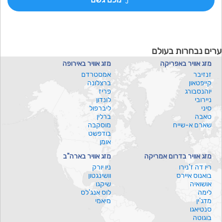
ערים נבחרות בעולם
מזג אוויר באפריקה
מזג אוויר באירופה
זנזיבר
אמסטרדם
קייפטאון
ברצלונה
יוהנסבורג
פריז
ניירובי
לונדון
סיני
ליברפול
טאבה
ברלין
שארם א-שייח
מוסקבה
בודפשט
אומן
מזג אוויר בדרום אמריקה
מזג אוויר בארה"ב
ריו דה ז'נירו
ניו יורק
בואנוס איירס
וושינגטון
אושואיה
שיקגו
לימה
לוס אנג'לס
מדג'ין
מיאמי
סנטיאגו
בוגוטה