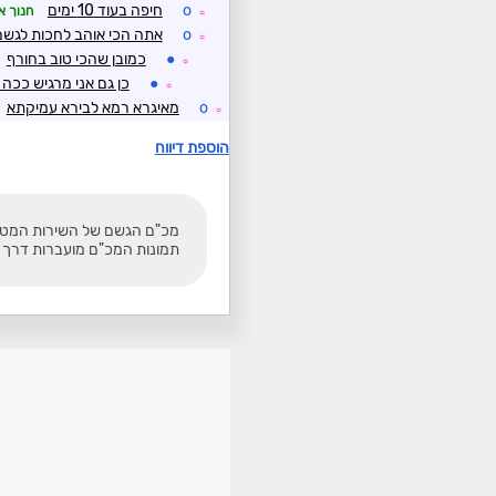
o
חיפה בעוד 10 ימים
חנוך א
☼
o
אתה הכי אוהב לחכות לגשם 
☼
●
כמובן שהכי טוב בחורף
☼
●
כן גם אני מרגיש ככה
☼
o
מאיגרא רמא לבירא עמיקתא
☼
הוספת דיווח
מכ"ם הגשם של השירות המטאורולוגי. תמונה זו מתעדכנת כל 5
תמונות המכ"ם מועברות דרך שר