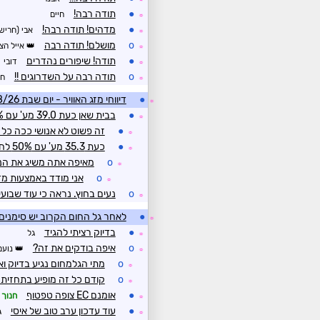
●
תודה רבה!
חיים
☼
●
מדהים! תודה רבה!
אבי (חריש
☼
o
מושלם! תודה רבה
אייל הצפ
☼
●
תודה! שיפורים נהדרים
דובי
☼
o
תודה רבה על השדרוגים !!
חס
☼
●
דיווחי מזג האוויר - יום שבת 08/08/26
☼
●
בבית שאן כעת 39.0 מע' עם 43% לחות
☼
●
זה פשוט לא אנושי ככה כל י
☼
●
כעת 35.3 מע' עם 50% לחות
☼
o
מאיפה אתה משיג את הנ
☼
o
אני מודד באמצעות מד
☼
o
נעים בחוץ. נראה כי עוד שבוע
☼
●
לאחר גל החום הקרוב יש סימני
☼
●
בדיוק רציתי להגיד
גל
☼
o
איפה בודקים את זה?
נועם
☼
o
מתי הגלמחום נגיע בדיוק וא
☼
o
קודם כל זה מופיע בתחזית פה
☼
●
אומנם EC צופה טפטוף
חנוך 
☼
●
עוד עדכון ערב טוב של איסי
ג
☼