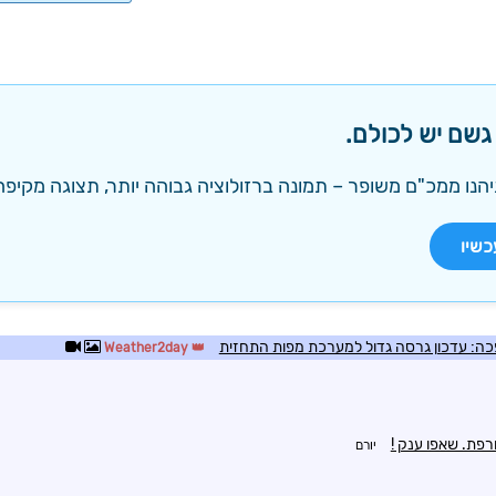
 גשם יש לכולם.
הנו ממכ"ם משופר – תמונה ברזולוציה גבוהה יותר, תצוגה מקיפה 
כשיו
Weather2day
פת. שאפו ענק !
יורם