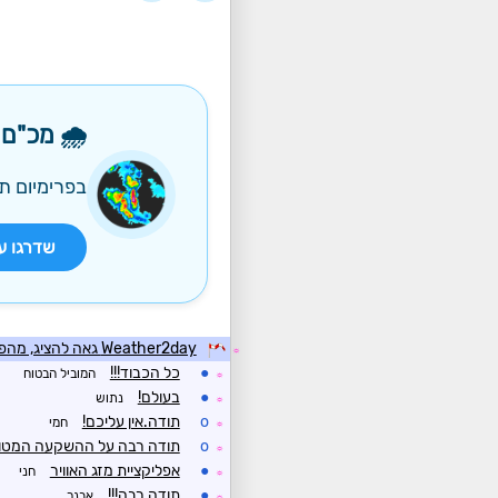
🌧️ מכ"ם
בפרימיום תי
שדרגו ע
Weather2day גאה להציג, מהפכה: עדכון גרסה גדול למערכת מפות התחזית
☼
●
כל הכבוד!!!
המוביל הבטוח
☼
●
בעולם!
נתוש
☼
o
תודה.אין עליכם!
חמי
☼
o
תודה רבה על ההשקעה המטור
☼
●
אפליקציית מזג האוויר
חני
☼
●
תודה רבה!!!
אבנר
☼