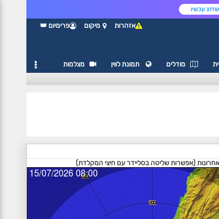
דרג עכשיו
אזהרות
מיקום
פרימיום 👑
ת
מודלים
תמונת לווין
מצלמות