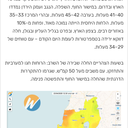
הארץ ובדרום. במישור החוף, השפלה, הנגב ועמק הירדן נמדדו
40–41 מעלות, בערבה 42–45 מעלות, ובהרי המרכז 33–35
מעלות. הלחות היחסית הייתה נמוכה מאוד, ופחות מ-10%
באזורים רבים. בצפון הארץ, ובפרט בגליל העליון ובגולן, חלה
דווקא ירידה בטמפרטורות לעומת היום הקודם – עם טווחים של
29–34 מעלות.
בשעות הצהריים החלה שבירה של השרב: הרוחות חגו למערביות
והתחזקו, עם משבים מעל 50 קמ"ש, שגרמו להתקררות
הדרגתית שהחלה במישור החוף והתפשטה פנימה.