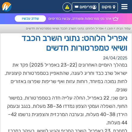
מיקום
פרימיום 👑
אתר נקי מפרסומות ומשודרג, עכשיו בפרימיום
שדרג עכשיו
עמוד הבית
>
תוכן
>
אפריל הלוהט: נתוני השרב הכבד ושיאי טמפרטורות חדשים
אפריל הלוהט: נתוני השרב הכבד
ושיאי טמפרטורות חדשים
24/04/2025
במהלך היומיים האחרונים (22–23 באפריל 2025) פקד את
ישראל שרב כבד וחריג לעונה, שהתאפיין בטמפרטורות קיצוניות,
לחות נמוכה במיוחד, רוחות עזות ואף שריפות שפרצו באזורים
שונים.
ביום שני, 22 באפריל, החלה עלייה חדה בטמפרטורות. במישור
החוף, השפלה ועמקי הצפון נמדדו 36–38 מעלות, בנגב ובעמק
הירדן 38–40 מעלות, ובערבה המרכזית והצפונית נרשמו 42–
44 מעלות.
למחרת, 23 באפריל, השרב החריף והגיע לשיאו, בעיקר במרכז