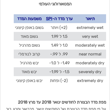
המטאורולוגי העולמי
תיאור
ערך מדד ה-
SPI
משמעות המדד
extremely wet
(2+) ויותר
גשום באופן קיצוני
very wet
1.5 ל 1.99
גשום מאוד
moderately wet
1.0 ל 1.49
גשום מהרגיל
near normal
99. ל 99.-
קרוב לנורמלי
moderately dry
1.49- ל 1.0-
יבש מהרגיל
severely dry
1.5- ל 1.99-
יבש מאוד
extremely dry
(2-) ופחות
יבש באופן קיצוני
מפת מדד הבצורת לחודשים ינואר 2018 עד מרץ 2018
על פי מפת מדד הבצורת של החודשים ינואר, פברואר ומרץ, רוב