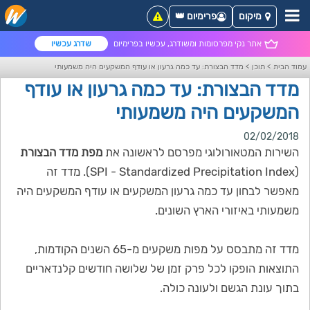
מיקום
פרימיום 👑
אתר נקי מפרסומות ומשודרג, עכשיו בפרימיום
שדרג עכשיו
עמוד הבית
>
תוכן
>
מדד הבצורת: עד כמה גרעון או עודף המשקעים היה משמעותי
מדד הבצורת: עד כמה גרעון או עודף
המשקעים היה משמעותי
02/02/2018
השירות המטאורולוגי מפרסם לראשונה את
מפת מדד הבצורת
(SPI - Standardized Precipitation Index). מדד זה
מאפשר לבחון עד כמה גרעון המשקעים או עודף המשקעים היה
משמעותי באיזורי הארץ השונים.
מדד זה מתבסס על מפות משקעים מ-65 השנים הקודמות,
התוצאות הופקו לכל פרק זמן של שלושה חודשים קלנדאריים
בתוך עונת הגשם ולעונה כולה.