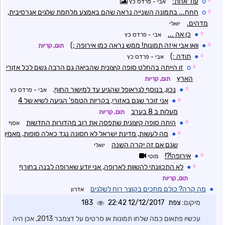
☼
o
עוד אחת:
אבי - פרדס כץ
☼
o
חחח... בתמונה השנייה נראה שהם באמצע מלחמת שלגים אגרסיבית,
מדהים.
יואלי
☼
●
כן אה ...
אבי - פרדס כץ
☼
●
וואו אבי איזה תמונות! ממש נראה כמו אירופה ;)
תום, קריות
☼
●
תודה :)
אבי - פרדס כץ
☼
o
זו הייתה בהחלט סופה קיצונית שהביאה גם הרבה גשם לכל אזןרי
הארץ
תום, קריות
☼
●
נכון, בנוסף לגראופל שהגיע עד למישור החוף,
אבי - פרדס כץ
☼
●
אני זוכר שגם באזורי, בקריות הטמפ' הגיעה לשיא של 4
מעלות ב 8 בערב
תום, קריות
☼
●
היתה סופה קיצונית שתפסה את רוב מהדורות החדשות
אסף
☼
●
מה לעשות, מדינת ישראל לא חסונה נגד כאלה סופות, מאמין
שגם אם זה יקרה השנה
יואלי
☼
●
אירופה!?!
מוטי
☼
●
לא התכוונתי להשוות לארופה, אני יודע שארופה לבנה בחורף
תום, קריות
●
מה קרה? כולם מחכים בקוצר רוח לשלגים
אדרון
מיקום:
צפת
12/12/2017 22:42
183
עכשיו פתאום כמה שלחו תמונות או סרטים על דצמבר 2013, אכן היה