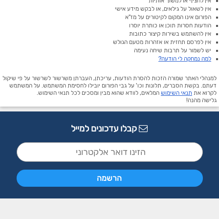
אין להציף או למשוך אותיות
אין לשאול על גילאים, או לבקש מידע אישי
הפורום אינו המקום לקיטורים על מז"א
הודעות חסרות תוכן או כותרת יוסרו
אין להשתמש בשירות קיצור כתובות
אין לפרסם תחזית או אזהרות מטעם הגולש
יש לשמור על תרבות שיחה נעימה
למה נמחקה לי הודעה?
למנהלי האתר שמורה הזכות להסרת הודעות, עריכתן, העברתן משרשור לשרשור על פי שיקול
דעתם. בקשת הסברים, תלונות וכו' על גבי הפורום יובילו לחסימת המשתמש. על המשתמש
לקרוא את
תנאי השימוש
המלאים, לוודא שהוא מבין ומסכים לכל תנאי השימוש.
גלישה מהנה!
קבלו עדכונים למייל