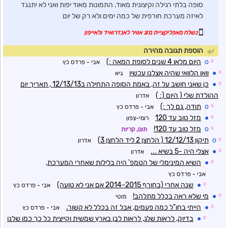
סופה בלתי רגילה וקיצונית מאוד. התמונות מאוד יפות ואני לא יתנגד
לאיזה מערכת חורפית של כמה ימים ולא רק של יום
נשלח מאפליקציית מזג אוויר לאנדרואיד ולאייפון
הוספת תגובה מהירה
☼
o
היום מלאו 4 שנים לסופת המאה :)
אבי - פרדס כץ
☼
●
וואו הלוואי שהיה אצלנו עכשיו
גיא
☼
●
כן שאני חושב על זה, באמת הסופה התחילה ב12/13/13 , תאריך יום
ההולדת שלי ( היום (: )
אדרון
☼
o
תודה, גם לך :)
אבי - פרדס כץ
☼
●
מזל טוב עד 120
רומי-צפון
☼
o
מזל טוב עד 120!
תום, קריות
☼
o
תיקון 12/12/13 ( הלחצן 2 ליד הלחצן 3)
אדרון
☼
●
אצלי היה -5 בשיא ...
אדרון
☼
●
השיא המינימלי של הטמפ' היה בלילות שאחרי המערכת,
אבי - פרדס כץ
☼
●
שנה אחרי (בחורף 2014-2015 אם אני לא טועה)
אבי - פרדס כץ
☼
●
מי שלא ראה בכלל מתלהב!
מוטי
☼
●
הייתי בחו"ל כמה פעמים, אבל זה בכלל לא קשור.
אבי - פרדס כץ
☼
●
בדיוק, לראות שלג, לראות לבן בארץ שמשית וקייצית כל כך כמו שלנו