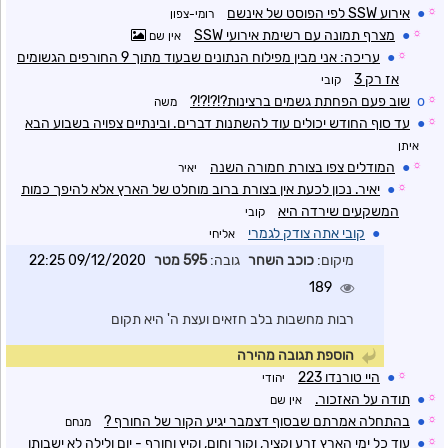
☼
●
אירוע SSW לפי הפוסט של אינשם
רומי-צפון
☼
●
מצרף תמונה עם רשימת אירועי SSW
אין שם
☼
●
עריכה: אני מבין מפילוח הנתונים שבעוד מתוך 9 החורפים הגשומים
אז רק 3
קובי
☼
o
שוב פעם הפחתת גשמים ברצינות?!?!?!?
משה
☼
●
עד סוף החודש יכולים עוד להשתנות דברים. ובינתיים צפויה בשבוע הבא
איתן
☼
●
המודלים צפו בצורת חמורה השנה
יאיר
☼
●
יאיר. נכון לכעת אין בצורת ברוב מוחלט של הארץ אלא להיפך כמות
המשקעים שירדה היא
קובי
●
קובי אתה צודק לגמרי
אליחי
מיקום:
כוכב השחר
גובה:
595 מטר
09/12/2020 22:25
189
רבות מחשבות בלב חזאים ועצת ה' היא תקום
הוספת תגובה מהירה
☼
●
היי טורנדו 223
יהודי
☼
●
תודה על האזכור.
אין שם
☼
●
בהתחלה אמרתם שבסוף דצמבר יגיע הקור של החורף ?
מנחם
☼
●
עוד כל ימי הארץ זרע וקציר, וקור וחום, וקיץ וחורף - יום ולילה לא ישבותו