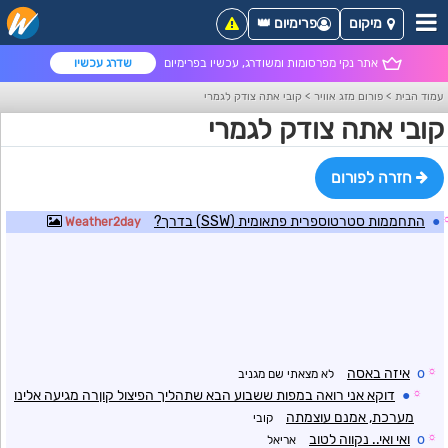
מיקום
פרימיום 👑
אתר נקי מפרסומות ומשודרג, עכשיו בפרימיום
שדרג עכשיו
עמוד הבית
>
פורום מזג אוויר
>
קובי אתה צודק לגמרי
קובי אתה צודק לגמרי
חזרה לפורום
●
התחממות סטרטוספרית פתאומית (SSW) בדרך?
Weather2day
☼
o
איזה באסה
לא מצאתי שם מגניב
☼
●
דוקא אני רואה במפות ששבוע הבא שתהליך הפיצול קוןרה מגיעה אלינו
מערכת, אמנם עוצמתה
קובי
☼
o
ואי ואי.. נקווה לטוב
אריאל