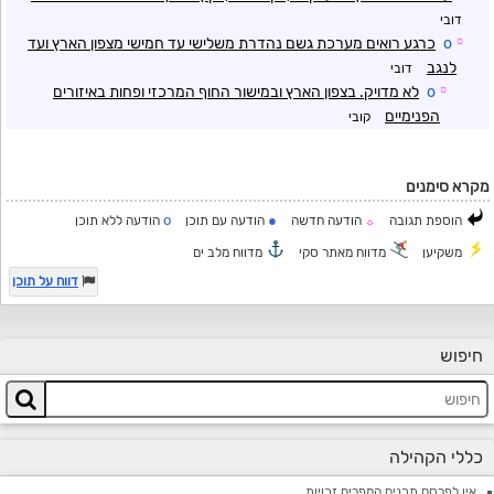
דובי
☼
o
כרגע רואים מערכת גשם נהדרת משלישי עד חמישי מצפון הארץ ועד
לנגב
דובי
☼
o
לא מדויק. בצפון הארץ ובמישור החוף המרכזי ופחות באיזורים
הפנימיים
קובי
מקרא סימנים
o
●
הוספת תגובה
הודעה חדשה
הודעה עם תוכן
הודעה ללא תוכן
☼
משקיען
מדווח מאתר סקי
מדווח מלב ים
דווח על תוכן
חיפוש
כללי הקהילה
אין לפרסם תכנים המפרים זכויות