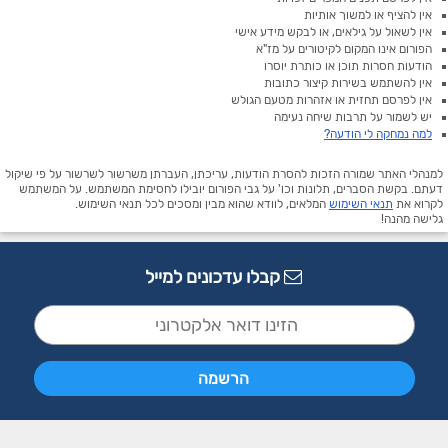
אין להציף או למשוך אותיות
אין לשאול על גילאים, או לבקש מידע אישי
הפורום אינו המקום לקיטורים על מז"א
הודעות חסרות תוכן או כותרת יוסרו
אין להשתמש בשירות קיצור כתובות
אין לפרסם תחזית או אזהרות מטעם הגולש
יש לשמור על תרבות שיחה נעימה
למה נמחקה לי הודעה?
למנהלי האתר שמורה הזכות להסרת הודעות, עריכתן, העברתן משרשור לשרשור על פי שיקול
דעתם. בקשת הסברים, תלונות וכו' על גבי הפורום יובילו לחסימת המשתמש. על המשתמש
לקרוא את
תנאי השימוש
המלאים, לוודא שהוא מבין ומסכים לכל תנאי השימוש.
גלישה מהנה!
קבלו עדכונים למייל