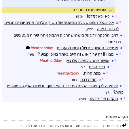
הוספת תגובה מהירה
☼
●
לא , לא למדנו!
אלזה
☼
o
אולי בגלל החום שעולה מהשטח של גוש דן והלחות מהים יוצרים תנאים
לכמויות כאלה
john
☼
●
לאבי החלקה יודע על מישהו שהחליק אתמול אחרי שהיה מעט גשם.
מהרי חברון
☼
●
אנימצית המשקעים של קוסמו למערכת
Weather2day
☼
●
מצויין !! זה ערוך או שזה קיים באתר באופן קבוע ?
משה
☼
●
אפשר להגיע למפות אלו כאן
Weather2day
☼
●
מצב הרוח
רום
☼
●
מפת הרוח.
Weather2day
☼
o
תודה רבה
רום
☼
o
יש סיבה לכך שרוב הגשם מתרכז דווקא בחוף , ובצפון הארץ משמעותית
פחות?
SK
☼
●
מוקדם מידי לדעת
צופה
מקרא סימנים
o
●
הוספת תגובה
הודעה חדשה
הודעה עם תוכן
הודעה ללא תוכן
☼