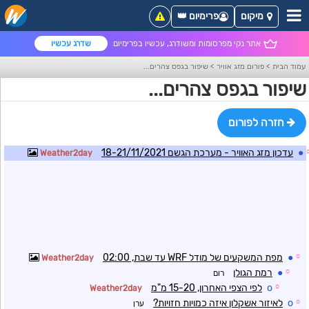
מיקום
פרימיום 👑
אתר נקי מפרסומות ומשודרג, עכשיו בפרימיום
שדרג עכשיו
עמוד הבית
>
פורום מזג אוויר
>
שיפור בגפס צהרים...
שיפור בגפס צהרים...
חזרה לפורום
●
עדכון מזג האוויר - מערכת הגשם 18-21/11/2021
Weather2day
☼
●
מפת המשקעים של מודל WRF עד שבת, 02:00
Weather2day
☼
●
רמת הגולן
רום
☼
o
לפי הצפי האחרון, 15-20 מ"מ
Weather2day
☼
o
לאיזור אשקלון איזה כמויות חזויות?
ערן