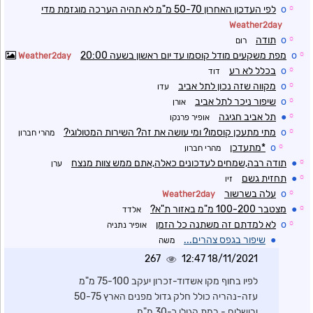
☼
o
לפי העדכון האחרון 50-70 מ"מ לא תהיה הערכה מוגזמת מדי
Weather2day
☼
o
תודה
רום
☼
o
מפת משקעים מודל קוסמו עד יום ראשון בשעה 20:00
Weather2day
☼
o
בכלל לא רע
דוד
☼
o
מקווה שזה נכון לתל אביב
עדו
☼
o
שיפור ניכר לתל אביב
אורן
☼
●
תל אביב חגיגה
אופיר פרנקו
☼
o
מתי מתעכן קוסמו? ומי עושה את זה? השירות המטולוגי?
מהרי חברון
☼
o
*מתעדכן
מהרי חברון
☼
●
תודה רבה,שמחים לעדכונים כאלה,אתם ממש צוות מנצח
ערן
☼
●
תחזית גשם
זיו
☼
o
עלה בשרשור
Weather2day
☼
●
מצטבר 100-200 מ"מ באזור ת"א?
אלדד
☼
o
לא למדתם זה משתנה כל הזמן
אופיר נתניה
●
שיפור בגפס צהרים...
משה
267
18/11/2021 12:47
לפיו בחוף מקו אשדוד-זכרון יעקב 75-100 מ"מ
עזה-נהריה כולל חלק גדול מפנים הארץ 50-75
ירושלים - רמת הגולן כ-30 מ"מ