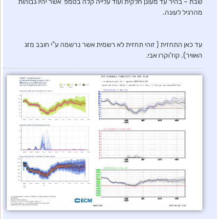
שבת – בהיר עד מעונן חלקית ועוד עלייה קלה בטמפ' אשר יהיו גבוהות
מהרגיל לעונה.
עד כאן התחזית ( זוהי תחזית לא רשמית אשר נרשמה ע"י חובב מזג
האוויר). קוז'וקרו אבי.