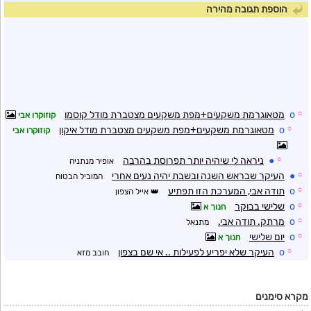
הוספת תגובה מהירה
☼
o
מטאוגרמת משקעים+מפת משקעים מצטברת מודל קוסמו
קוזוקרו אבי
☼
o
מטאוגרמת משקעים+מפת משקעים מצטברת מודל איקון
קוזוקרו אבי
☼
●
ניראה לי שיהיה יותר תפרוסת בהרבה
אופיר מנתניה
☼
●
העיקר שבראש השנה ובשבת יהיה נעים אחרי
המוביל הבטוח
☼
o
תודה אבי, המערכת הזו תפתיע
אייל הצפון
☼
o
שלישי בבוקר
חנוך א
☼
o
מרתק. תודה אבי.
מתנאל
☼
o
יום שלישי
חנוך א
☼
o
העיקר שלא יפריע לפעילות .. אי שם בצפון
חובב מזא
מקרא סימנים