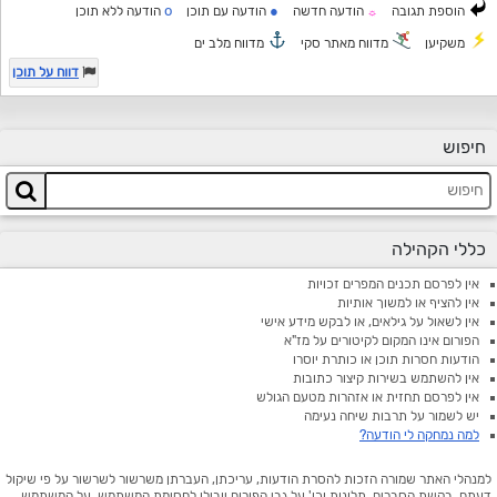
o
●
הוספת תגובה
הודעה חדשה
הודעה עם תוכן
הודעה ללא תוכן
☼
משקיען
מדווח מאתר סקי
מדווח מלב ים
דווח על תוכן
חיפוש
כללי הקהילה
אין לפרסם תכנים המפרים זכויות
אין להציף או למשוך אותיות
אין לשאול על גילאים, או לבקש מידע אישי
הפורום אינו המקום לקיטורים על מז"א
הודעות חסרות תוכן או כותרת יוסרו
אין להשתמש בשירות קיצור כתובות
אין לפרסם תחזית או אזהרות מטעם הגולש
יש לשמור על תרבות שיחה נעימה
למה נמחקה לי הודעה?
למנהלי האתר שמורה הזכות להסרת הודעות, עריכתן, העברתן משרשור לשרשור על פי שיקול
דעתם. בקשת הסברים, תלונות וכו' על גבי הפורום יובילו לחסימת המשתמש. על המשתמש