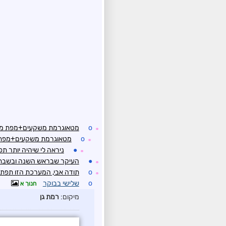
o
מטאוגרמת משקעים+מפת מש
☼
o
מטאוגרמת משקעים+מפת מ
☼
●
ניראה לי שיהיה יותר 
☼
●
העיקר שבראש השנה ובשבת י
☼
o
תודה אבי, המערכת הזו תפתי
☼
o
שלישי בבוקר
חנוך א
מיקום:
רמת גן