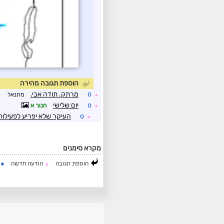
הוספת תגובה מהירה
o
מרתק. תודה אבי.
מתנאל
☼
o
יום שלישי
חנוך א
☼
o
העיקר שלא יפריע לפעילות 
☼
מקרא סימנים
●
הוספת תגובה
הודעה חדשה
ה
☼