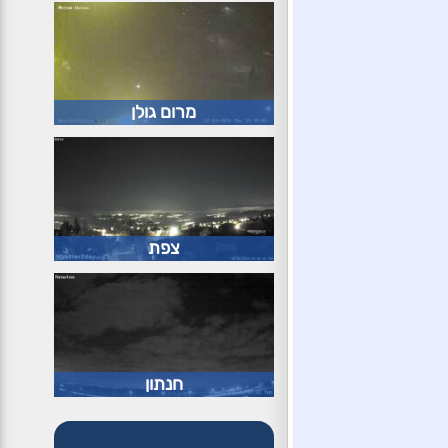
מרום גולן
צפת
חנתון