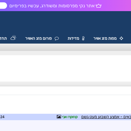
אתר נקי מפרסומות ומשודרג, עכשיו בפרימיום
ש
מפות מזג אוויר
מדידות
פורום מזג האוויר
תחזי
באים – אמצע השבוע מעט גשם
קוזוקרו אבי
3:36