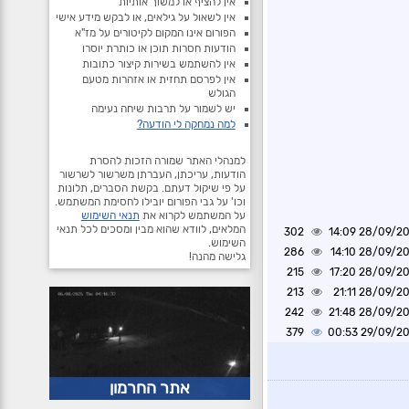
אין להציף או למשוך אותיות
אין לשאול על גילאים, או לבקש מידע אישי
הפורום אינו המקום לקיטורים על מז"א
הודעות חסרות תוכן או כותרת יוסרו
אין להשתמש בשירות קיצור כתובות
אין לפרסם תחזית או אזהרות מטעם
הגולש
יש לשמור על תרבות שיחה נעימה
למה נמחקה לי הודעה?
למנהלי האתר שמורה הזכות להסרת
הודעות, עריכתן, העברתן משרשור לשרשור
על פי שיקול דעתם. בקשת הסברים, תלונות
וכו' על גבי הפורום יובילו לחסימת המשתמש.
על המשתמש לקרוא את
תנאי השימוש
המלאים, לוודא שהוא מבין ומסכים לכל תנאי
302
28/09/2024 1
השימוש.
286
28/09/2024 1
גלישה מהנה!
215
28/09/2024 1
213
28/09/2024 2
242
28/09/2024 2
379
29/09/2024 0
אתר החרמון