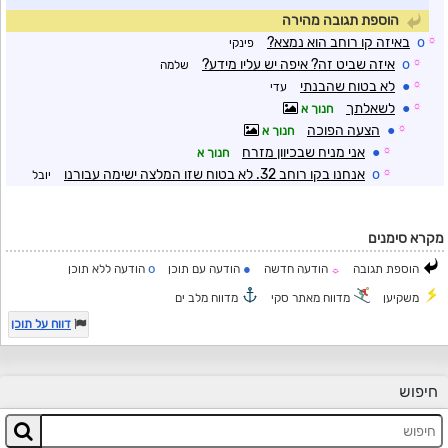
הוספת תגובה מהירה
☼
o
באיזה קו רוחב הוא נמצא?
פינקי
☼
o
איזה שביט זה? איפה יש עליו מידע?
שלמה
☼
●
לא בטוח שהבנתי
עדי
☼
●
לשאלתך
חנוך א
☼
●
הצעה הפוכה
חנוך א
☼
●
אני מניח שבכיוון מזרח
חנוך א
☼
o
אנחנו בקו רוחב 32. לא בטוח שזו המלצה ישימה עבורנו
יובל
מקרא סימנים
o
●
הוספת תגובה
הודעה חדשה
הודעה עם תוכן
הודעה ללא תוכן
☼
משקיען
מדווח מאתר סקי
מדווח מלב ים
דווח על תוכן
חיפוש