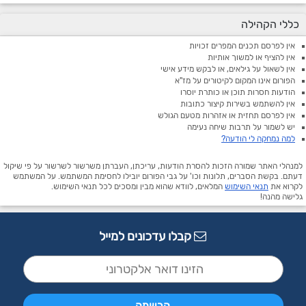
כללי הקהילה
אין לפרסם תכנים המפרים זכויות
אין להציף או למשוך אותיות
אין לשאול על גילאים, או לבקש מידע אישי
הפורום אינו המקום לקיטורים על מז"א
הודעות חסרות תוכן או כותרת יוסרו
אין להשתמש בשירות קיצור כתובות
אין לפרסם תחזית או אזהרות מטעם הגולש
יש לשמור על תרבות שיחה נעימה
למה נמחקה לי הודעה?
למנהלי האתר שמורה הזכות להסרת הודעות, עריכתן, העברתן משרשור לשרשור על פי שיקול
דעתם. בקשת הסברים, תלונות וכו' על גבי הפורום יובילו לחסימת המשתמש. על המשתמש
לקרוא את
תנאי השימוש
המלאים, לוודא שהוא מבין ומסכים לכל תנאי השימוש.
גלישה מהנה!
קבלו עדכונים למייל