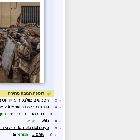
הוספת תגובה מהירה
o
הכבישים בוולנסיה עדיין חסומ
☼
●
עוד בדרך: מודל Arome צופה גשמי זעף החל ממחר בערב לתוך יום שני במזרח ספרד
☼
●
בפורמט יותר ידידותי
חנוך
☼
Wiki
●
חנוך א
☼
●
Rambla del poyo הוא ואדי קצר מדרום לעיר ולנסיה
☼
o
אופס...
חנוך א
☼