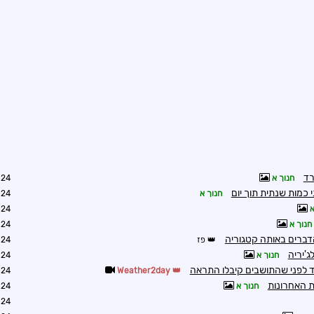
חנוך א
8:19
חנוך א
0:16
א
0:25
חנוך א
5:01
דברים באותה קטגוריה
פז
9:19
'יריה
חנוך א
8:07
וד לפני שהתושבים קיבלו התראה
0:10
Weather2day
חנוך א
0:29
0:34