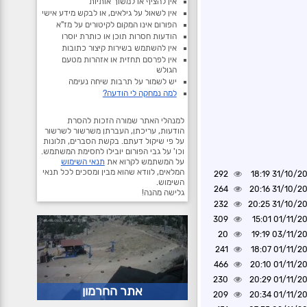
אין להציף או למשוך אותיות
אין לשאול על גילאים, או לבקש מידע אישי
הפורום אינו המקום לקיטורים על מז"א
הודעות חסרות תוכן או כותרת יוסרו
אין להשתמש בשירות קיצור כתובות
אין לפרסם תחזית או אזהרות מטעם
הגולש
יש לשמור על תרבות שיחה נעימה
למה נמחקה לי הודעה?
למנהלי האתר שמורה הזכות להסרת
הודעות, עריכתן, העברתן משרשור לשרשור
על פי שיקול דעתם. בקשת הסברים, תלונות
וכו' על גבי הפורום יובילו לחסימת המשתמש.
על המשתמש לקרוא את
תנאי השימוש
המלאים, לוודא שהוא מבין ומסכים לכל תנאי
292
31/10/2024 1
השימוש.
264
31/10/2024 2
גלישה מהנה!
232
31/10/2024 2
309
01/11/2024 1
20
03/11/2024 1
241
01/11/2024 1
466
01/11/2024 2
230
01/11/2024 2
אתר החרמון
209
01/11/2024 2