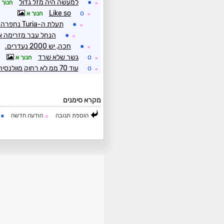
●
למעשה היה מזל גדול
חנוך 
☼
Like so
o
חנוך א
☼
●
תעלת ה-Turia נחפרה בין שני המסלולים
☼
●
הנחל עבר מזרימה אפסית ל-00
☼
●
חכה, יש 2000 נעדרים.
☼
o
גשר שלא שרד
חנוך א
☼
o
עוד 70 ממ לא רחוק מוולנסיה ומברצלונה
☼
מקרא סימנים
●
הוספת תגובה
הודעה חדשה
ה
☼