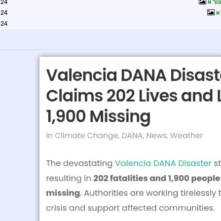
נוך א
7:35
א
2:20
3:05