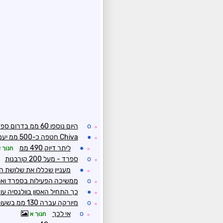
o
היום נוספו 60 ממ בדרום ספרד
☼
●
Chiva חטפה כ-500 ממ יעני כמות שנתית תוך יום
☼
●
ליתר דיוק 490 ממ
חנוך 
☼
o
ספרד - מעל 200 קורבנות
☼
●
מעניין שכללו את שלושת ה
☼
o
ממשיכה הפעילות בספרד ואלג
☼
●
כך התחיל האסון בוולנסיה ע
☼
o
מיורקה עברה 130 ממ בשעות האחרונות
☼
o
אי לכך
חנוך א
☼