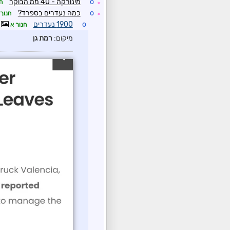
o
מינורקה - 40 ממ הבוקר
ח
☼
o
כמה נעדרים בספרד?
חנוך 
☼
o
1900 נעדרים
חנוך א
מיקום:
רמת גן