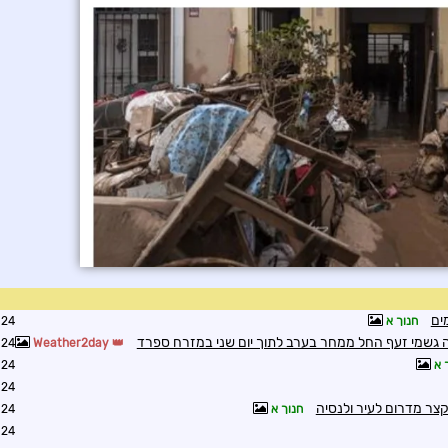
ים
חנוך א
3:03
3:54
Weather2day
 א
2:22
2:32
חנוך א
8:02
8:04