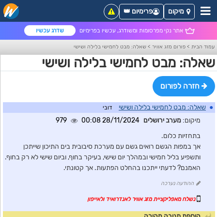
מיקום
פרימיום 👑
אתר נקי מפרסומות ומשודרג, עכשיו בפרימיום
שדרג עכשיו
עמוד הבית
>
פורום מזג אוויר
>
שאלה: מבט לחמישי בלילה ושישי
שאלה: מבט לחמישי בלילה ושישי
חזרה לפורום
●
שאלה: מבט לחמישי בלילה ושישי
דובי
מיקום:
מערב ירושלים
28/11/2024 00:08
979
בתחזיות כלום.
אך במפות הגשם רואים גשם עם מערכת סיבובית בים התיכון שייתכן
ותשפיע בליל חמישי ובמהלך יום שישי, בעיקר בחוף, וביום שישי לא רק בחוף.
האמנם? לדעתי ייתכנו בהחלט הפתעות. אך קטונתי.
ההודעה נערכה
נשלח מאפליקציית מזג אוויר לאנדרואיד ולאייפון
הוספת תגובה מהירה