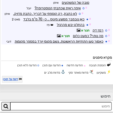
טובה של המשקעים
איתן
☼
o
איפה ראית שכתבתי קטסטרופה?
יובל
☼
o
לא כתבת, רק הוספתי על דבריך. כתבת מדויק.
איתן
☼
●
כאן נובמבר ממוצע מינוס .. כ- 70 מ"מ בלבד
מאט 2
☼
●
בהחלט יבש מהרגיל
פז
☼
o
רמז דק
חנוך א
☼
o
מה נותר? כמעט כלום
חנוך א
☼
●
כאמור טעו התחזיות הראשונות. גשם מקומי יורד במספר מקומות
דובי
מקרא סימנים
o
●
הוספת תגובה
הודעה חדשה
הודעה עם תוכן
הודעה ללא תוכן
☼
משקיען
מדווח מאתר סקי
מדווח מלב ים
דווח על תוכן
חיפוש