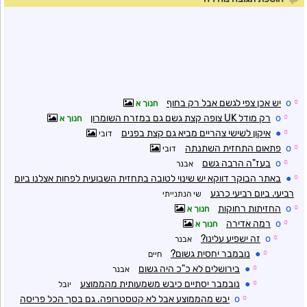
☼
o
יש אכן צפי לגשם אבל רק בחוף
חנוך א
☼
o
רק מודל UK צופה קצת גשם גם במזרח השומרון
חנוך א
☼
●
איקון לשישי צהריים מביא גם קצת בפנים
דובי
☼
o
פתאום התחזית השתנתה
דובי
☼
o
בעז"ה הרבה גשם
אבנר
☼
●
באתר הבוקר דווקא יש שינוי לטובה בתחזית השבועית לפחות אצלנו ביום
רביעי. ביום רביעי כרגע
שי הנתנייתי
☼
o
החזיתות רחוקות
חנוך א
☼
o
רמה אדירה
חנוך א
☼
o
זה ישפיע עלינו?
אבנר
☼
●
נובמבר יחסית גשום?
חיים
☼
●
בירושלים לא כ"כ היה גשום
אבנר
☼
●
נובמבר יסתיים כיבש משמעותית מהממוצע
יובל
☼
o
יבש מהממוצע אבל לא קטסטרופה. גם בסך הכל פריסה