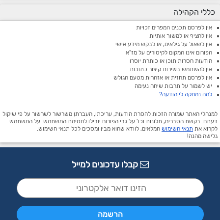
כללי הקהילה
אין לפרסם תכנים המפרים זכויות
אין להציף או למשוך אותיות
אין לשאול על גילאים, או לבקש מידע אישי
הפורום אינו המקום לקיטורים על מז"א
הודעות חסרות תוכן או כותרת יוסרו
אין להשתמש בשירות קיצור כתובות
אין לפרסם תחזית או אזהרות מטעם הגולש
יש לשמור על תרבות שיחה נעימה
למה נמחקה לי הודעה?
למנהלי האתר שמורה הזכות להסרת הודעות, עריכתן, העברתן משרשור לשרשור על פי שיקול
דעתם. בקשת הסברים, תלונות וכו' על גבי הפורום יובילו לחסימת המשתמש. על המשתמש
לקרוא את
תנאי השימוש
המלאים, לוודא שהוא מבין ומסכים לכל תנאי השימוש.
גלישה מהנה!
קבלו עדכונים למייל