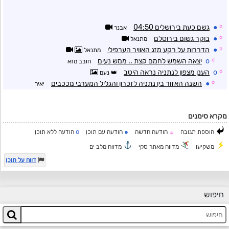
☼
●
גשם כעת בירושלים 04:50
אבנר
☼
●
בוקר גשום בירוסלם
מתנאל
☼
●
הדררות על רקע מזג האוויר הערפילי
מתנאל
☼
o
יצאה השמש לחמם קצת .. ממש נעים
חובב מזא
☼
o
הענן מצפון לנתניה נראה היטב
נעם
☼
●
השנה האזור בין נתניה לזכרון והגליל המערבי מככבים
יאיר
מקרא סימנים
o
●
הוספת תגובה
הודעה חדשה
הודעה עם תוכן
הודעה ללא תוכן
☼
משקיען
מדווח מאתר סקי
מדווח מלב ים
דווח על תוכן
חיפוש