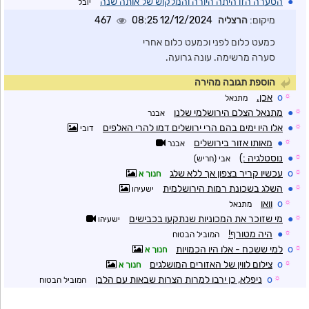
●
הסערה הזו היתה היורה והמלקוש של אותה שנה
יובל
מיקום:
הרצליה
12/12/2024 08:25
467
כמעט כלום לפני וכמעט כלום אחרי
סערה מרשימה. עונה גרועה.
הוספת תגובה מהירה
☼
o
אכן.
מתנאל
☼
●
מתנאל הצלם הירושלמי שלנו
אבנר
☼
●
אלו היו ימים בהם הרי ירושלים דמו להרי האלפים
דובי
☼
●
מאותו אזור בירושלים
אבנר
☼
●
נוסטלגיה :)
אבי (חריש)
☼
o
עכשיו קריר בצפון אך ללא שלג
חנוך א
☼
●
השלג בשכונת רמות הירושלמית
ישעיהו
☼
o
וואו
מתנאל
☼
●
מי שזוכר את המכוניות שנתקעו בכבישים
ישעיהו
☼
●
היה מטורף!
המוביל הבטוח
☼
o
למי ששכח - אלו היו הכמויות
חנוך א
☼
o
צילום לווין של האזורים המושלגים
חנוך א
☼
o
ניפלא, כן ירבו למרות הצרות שבאות עם הלבן
המוביל הבטוח