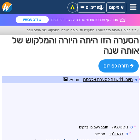
מיקום
פרימיום 👑
אתר נקי מפרסומות ומשודרג, עכשיו בפרימיום
שדרג עכשיו
עמוד הבית
>
פורום מזג אוויר
>
הסערה הזו היתה היורה והמלקוש של אותה שנה
הסערה הזו היתה היורה והמלקוש של
אותה שנה
חזרה לפורום
●
היום: 11 שנה לסערת אלכסה
מתנאל
☼
o
נוסטלגיה
חובב רעמים וברקים
☼
o
בהחלט.
מתנאל