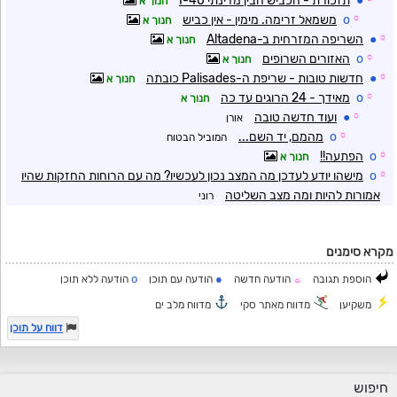
●
תזכורת - הכביש הבין מדינתי I-40
חנוך א
☼
o
משמאל זרימה. מימין - אין כביש
חנוך א
☼
●
השריפה המזרחית ב-Altadena
חנוך א
☼
o
האזורים השרופים
חנוך א
☼
●
חדשות טובות - שריפת ה-Palisades כובתה
חנוך א
☼
o
מאידך - 24 הרוגים עד כה
חנוך א
☼
●
ועוד חדשה טובה
אורן
☼
o
מהמם, יד השם...
המוביל הבטוח
☼
o
הפתעה!!
חנוך א
☼
o
מישהו יודע לעדכן מה המצב נכון לעכשיו? מה עם הרוחות החזקות שהיו
אמורות להיות ומה מצב השליטה
רוני
מקרא סימנים
o
●
הוספת תגובה
הודעה חדשה
הודעה עם תוכן
הודעה ללא תוכן
☼
משקיען
מדווח מאתר סקי
מדווח מלב ים
דווח על תוכן
חיפוש