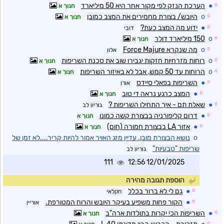
☼
●
הערכת הנזק לפי מקור אחר היא 50 מיליארד
חנוך א
☼
o
היובש/ בצורת מחמירים את המצב כמובן
חנוך א
☼
●
ידוע מה המצב כעת?
דובי
☼
o
150 מיליארד דולר
חנוך א
☼
o
מה שנקרא Force Majure
אלון
☼
o
רוחות מזרחיות חזקות יגבירו שוב את סכנת השריפות
חנוך א
☼
o
הרוחות עד 50 קמש, אבל לא באיזור השריפות
חנוך א
☼
●
השריפות בפאלי סיידס
אורן
☼
●
המצב כרגע נראה די טוב
חנוך א
☼
●
שאלת תם - איך התחילו השריפות ?
גוריון לב
☼
●
דרום קליפורניה בבצורת קשה כמונו
חנוך א
☼
●
אזור LA בבצורת חמורה (חום)
חנוך א
o
נושא הבצורת מובן. עדיין מזג האויר אמור להיות קריר....לא זמן של
שריפות "טבעיות"
גוריון לב
111
12/01/2025 12:56
הוספת תגובה מהירה
☼
●
גם לי לא ברור בכלל
חקלאי
☼
●
הקור פחות משפיע בעיקר היובש והרוח המטורפת.
אוריין
☼
●
השריפות הכי יקרות בתולדות ארה"ב
חנוך א
☼