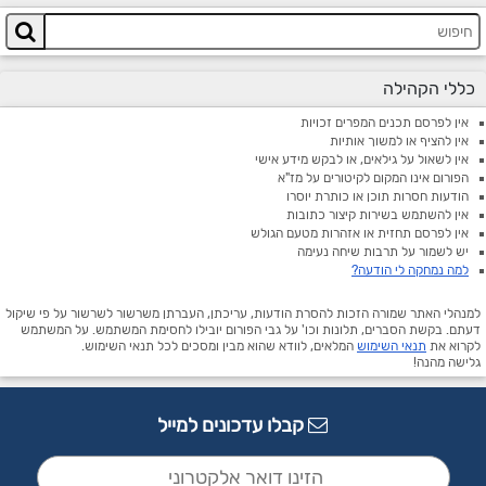
כללי הקהילה
אין לפרסם תכנים המפרים זכויות
אין להציף או למשוך אותיות
אין לשאול על גילאים, או לבקש מידע אישי
הפורום אינו המקום לקיטורים על מז"א
הודעות חסרות תוכן או כותרת יוסרו
אין להשתמש בשירות קיצור כתובות
אין לפרסם תחזית או אזהרות מטעם הגולש
יש לשמור על תרבות שיחה נעימה
למה נמחקה לי הודעה?
למנהלי האתר שמורה הזכות להסרת הודעות, עריכתן, העברתן משרשור לשרשור על פי שיקול
דעתם. בקשת הסברים, תלונות וכו' על גבי הפורום יובילו לחסימת המשתמש. על המשתמש
לקרוא את
תנאי השימוש
המלאים, לוודא שהוא מבין ומסכים לכל תנאי השימוש.
גלישה מהנה!
קבלו עדכונים למייל