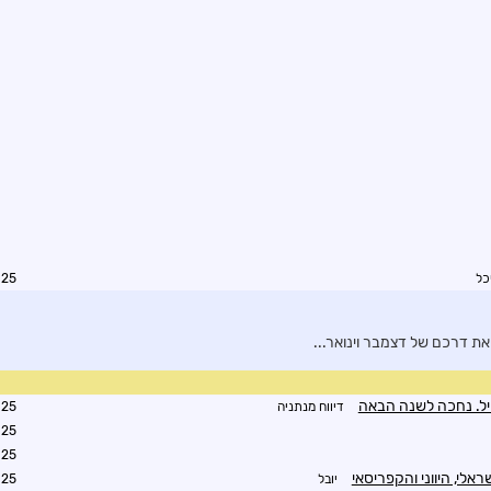
כל
1:02
 דרכם של דצמבר וינואר...
יל. נחכה לשנה הבאה
דיווח מנתניה
9:49
0:18
0:44
לי, היווני והקפריסאי
יובל
0:56