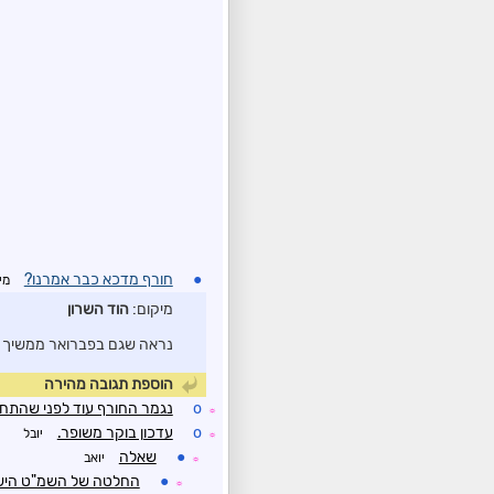
●
חורף מדכא כבר אמרנו?
מי
מיקום:
הוד השרון
נראה שגם בפברואר ממשיך את
הוספת תגובה מהירה
o
נגמר החורף עוד לפני שהתח
☼
o
עדכון בוקר משופר.
יובל
☼
●
שאלה
יואב
☼
●
החלטה של השמ"ט הישרא
☼