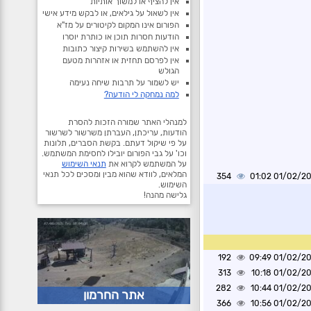
אין להציף או למשוך אותיות
אין לשאול על גילאים, או לבקש מידע אישי
הפורום אינו המקום לקיטורים על מז"א
הודעות חסרות תוכן או כותרת יוסרו
אין להשתמש בשירות קיצור כתובות
אין לפרסם תחזית או אזהרות מטעם
הגולש
יש לשמור על תרבות שיחה נעימה
למה נמחקה לי הודעה?
למנהלי האתר שמורה הזכות להסרת
הודעות, עריכתן, העברתן משרשור לשרשור
על פי שיקול דעתם. בקשת הסברים, תלונות
וכו' על גבי הפורום יובילו לחסימת המשתמש.
על המשתמש לקרוא את
תנאי השימוש
המלאים, לוודא שהוא מבין ומסכים לכל תנאי
354
01/02/2025 0
השימוש.
גלישה מהנה!
192
01/02/2025 0
313
01/02/2025 1
282
01/02/2025 1
אתר החרמון
366
01/02/2025 1