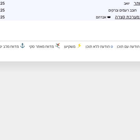
ותר
יואב
1:26
חובב רעמים וברקים
2:11
במערכת קצרה
אברהם
3:36
o
ודעה עם תוכן
הודעה ללא תוכן
משקיען
מדווח מאתר סקי
מדווח מלב ים