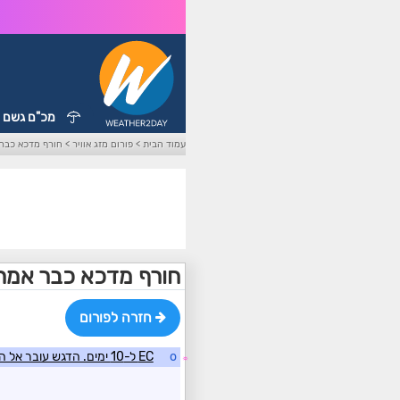
מכ"ם גשם
עמוד הבית
>
פורום מזג אוויר
>
חורף מדכא כבר 
חורף מדכא כבר אמרנ
חזרה לפורום
o
EC ל-10 ימים. הדגש עובר אל ההרים כמקובל בחצי השני של החורף
☼