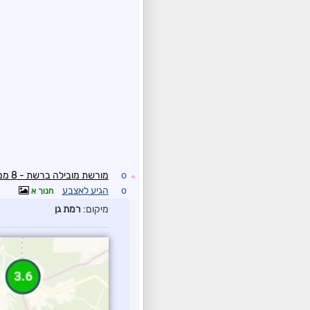
o
מורשת מובילה ברשת - 8 ממ
☼
o
הגיע לאצבע
חנוך א
מיקום:
רמת גן