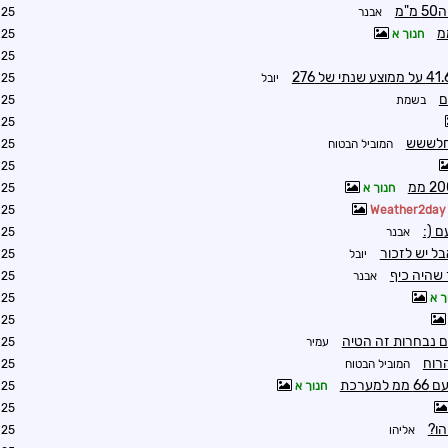
מ
אבנר
1:17
חנוך א
1:17
0:43
יובל
1:27
ם
בשמת
5:41
1:10
המוביל הבטוח
1:36
1:54
חנוך א
2:52
3:29
Weather2
ם (:
אבנר
3:36
ל יש לזכור
יובל
6:17
 שהיה כיף
אבנר
6:27
ך א
4:34
4:41
עמיר
6:25
המוביל הבטוח
6:28
ערכת
חנוך א
8:41
9:32
ו?
אליהו
9:57