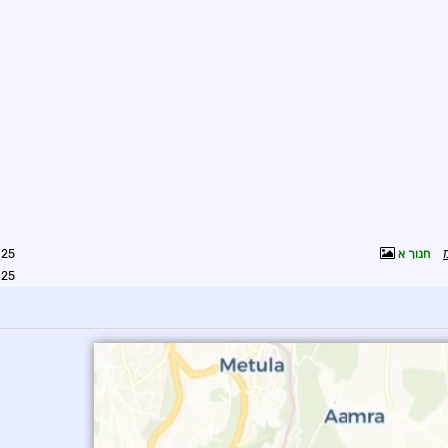
חנוך א
9:00
9:20