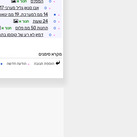
o
המפלס
חנוך א
☼
o
אבו סנאן גליל מערבי 17 ממ למערכת 17 ממ לפברואר 390 ממ לעונה(מערכת מרכז והררית).
☼
●
14 ממ למערכת. 19 ממ ינואר. 28.2 ממ דצמבר
☼
o
24 שעות
חנוך א
☼
o
תחנות 50 ממ פלוס
חנוך א
☼
o
דמיון לא רע של קוסמו ב
☼
מקרא סימנים
●
הוספת תגובה
הודעה חדשה
ה
☼