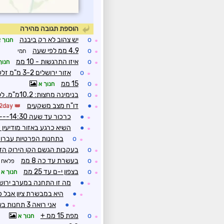
הוספת תגובה מהירה
o
יש צהוב לא רק ביבנה
חנוך 
☼
o
4.9 ממ לפי שעה
חמי
☼
o
איזו התרגשות - 10 ממ
חנוך
☼
o
אזור ירושלים 3-2 מ"מ זלעפות....
☼
o
15 ממ
חנוך א
☼
o
בנימינה מחצות: 10.2מ"מ. ללא רוח יוצאת דופן.
☼
●
דו"ח מצב משקעים
Weather2day
☼
●
כרכור עד שעה 14:30--- 3.5 מ"מ
☼
●
השיא כרגע באזור מודיעין 
☼
o
בתחנות הפרטיות עברו 30 ממ
☼
o
בעקבות הגשם הקו הירוק הדר
☼
o
בעשרת עד כה 8 ממ
פלאח ד
☼
o
בצפון י-ם עד 25 ממ
חנוך א
☼
●
מה זו התחנה במערב ירוש
☼
●
היא במבשרת ציון אבל כ
☼
●
אני רואה 3 תחנות באיזור מבשרת
☼
o
מפת 15 ממ +
חנוך א
☼