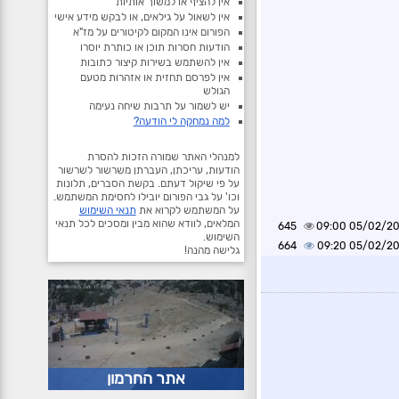
אין להציף או למשוך אותיות
אין לשאול על גילאים, או לבקש מידע אישי
הפורום אינו המקום לקיטורים על מז"א
הודעות חסרות תוכן או כותרת יוסרו
אין להשתמש בשירות קיצור כתובות
אין לפרסם תחזית או אזהרות מטעם
הגולש
יש לשמור על תרבות שיחה נעימה
למה נמחקה לי הודעה?
למנהלי האתר שמורה הזכות להסרת
הודעות, עריכתן, העברתן משרשור לשרשור
על פי שיקול דעתם. בקשת הסברים, תלונות
וכו' על גבי הפורום יובילו לחסימת המשתמש.
על המשתמש לקרוא את
תנאי השימוש
המלאים, לוודא שהוא מבין ומסכים לכל תנאי
645
05/02/2025 0
השימוש.
664
05/02/2025 0
גלישה מהנה!
אתר החרמון