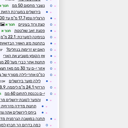
o
נשבר מחסום 50 ממ
חנוך א
☼
●
בירושלים במערכת הזאת י
☼
●
הרצליה צפון 17.7 מ"מ עד 8:00. השיאנית ירושלים
☼
o
קצת ורוד בעיניים
חנוך א
☼
●
פסגת זאב שולטטת
חנוך א
☼
o
בנימינה למערכת: 22.1 מ"מ
☼
●
בתחנות מזג האוויר הבדואיות
☼
o
האם יש זרימות בנחלים?
יצ
☼
●
אין הקומץ משביע את הארי
☼
o
תחנות אתר כברי מעל 20 ממ
☼
o
אזור י-ם עד 30 ממ מאז חצות
☼
o
כפ"ס אחרי לילה מטורף של גשמים ורוחות עו
☼
●
לילה סוער בירושלים
אבנ
☼
o
הרדוף 24.1 מ"מ ליממה. 288.9 מ"מ לעונה.
☼
o
י-ם נכנסת לתחום 60 ממ
ח
☼
●
והפער לטובת ירושלים מרכ
☼
●
תחנות מדידה מזרחית ל
☼
●
ביחס לירושלים אתה צו
☼
●
תחנה במושבה הגרמנית מדווחת ע
☼
o
כמה בדרום הר חברון למע
☼