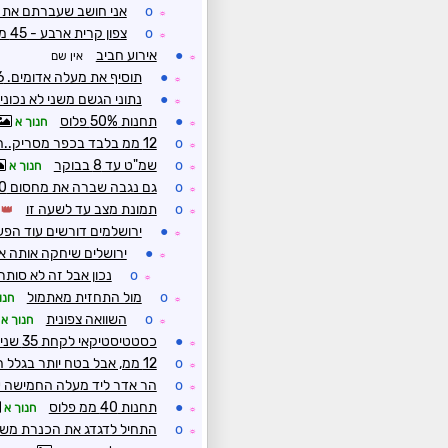
o
אני חושב שעברתם את ה50 מ"
☼
o
צפון קרית ארבע - 45 ממ
☼
●
אירוע חביב
אין שם
☼
●
תוסיף את מעלה אדומים. 41.6 על ממוצע שנתי של 276
☼
●
נתוני הגשם משני לא נכוני
☼
●
תחנות 50% פלוס
חנוך א
☼
o
12 ממ בלבד בכפר מסריק..חלששש
☼
o
שמ"ט עד 8 בבוקר
חנוך א
☼
o
גם נגבה שברה את מחסום 200 ממ
☼
o
תמונת מצב עד לשעה זו
day
☼
●
ירושלמים דורשים עוד הפע
☼
●
ירושלים שיחקה אותה אב
☼
o
נכון אבל זה לא סותר
☼
o
מול התחזית מאתמול
חנו
☼
o
השוואה צפונית
חנוך א
☼
●
כסטטיסטיקאי לקחת 35 שנים נבחרות זה הטיה
☼
o
12 ממ, אבל בטח יותר בגלל הרוח
☼
o
הר אדר ליד מעלה החמישה עם 66 ממ למ
☼
●
תחנות 40 ממ פלוס
חנוך א
☼
o
התחיל לדגדג את הכנרת משה
☼