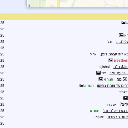
א
0:19
0:35
 א
1:30
יובל
2:02
1:40
אריק
2:47
3:20
4:40
djishai
- גבעת זאב
צבי
5:41
חנוך א
6:19
ים עד צומת נחשון
חנוך א
6:24
יגטלי
7:33
7:35
לים?
ישעיהו
8:17
רגע היא "מתה"
חנוך א
8:34
ישעיהו
6:42
7:36