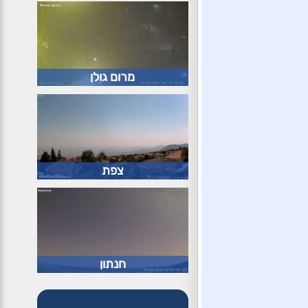
מרום גולן
צפת
חנתון