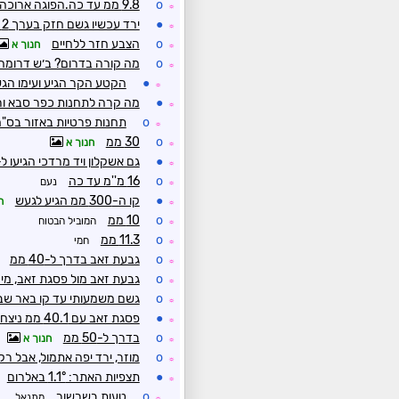
o
9.8 ממ עד כה.הפוגה ארוכה
☼
●
ירד עכשיו גשם חזק בערך 2 דקות הוריד 1.7 מילימטר
☼
o
הצבע חזר ללחיים
חנוך א
☼
o
מה קורה בדרום? ב׳ש דרומה.
☼
●
הקטע הקר הגיע ועימו הג
☼
●
מה קרה לתחנות כפר סבא ו
☼
o
תחנות פרטיות באזור בס"
☼
o
30 ממ
חנוך א
☼
●
גם אשקלון ויד מרדכי הגיעו ל-200 מ
☼
o
16 מ''מ עד כה
נעם
☼
●
קו ה-300 ממ הגיע לגעש
ח
☼
o
10 ממ
המוביל הבטוח
☼
o
11.3 ממ
חמי
☼
o
גבעת זאב בדרך ל-40 ממ
☼
o
גבעת זאב מול פסגת זאב, מי 
☼
o
גשם משמעותי עד קו באר שב
☼
●
פסגת זאב עם 40.1 ממ ניצחה בפוטו פיניש את
☼
o
בדרך ל-50 ממ
חנוך א
☼
o
מוזר, ירד יפה אתמול, אבל רק 7.8 ממ למערכ
☼
●
תצפיות האתר: 1.1° באלרום
☼
o
טעות בשרשור
מתנאל
☼