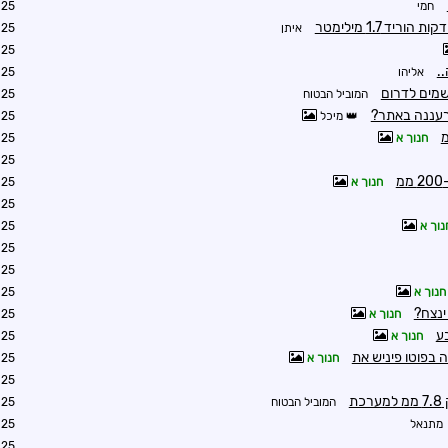
חמי
7:50
איתן
8:31
9:44
.
אליהו
9:56
שמים לדרום
המוביל הבטוח
9:58
רעננה באתר?
מיכל
0:07
מ
חנוך א
0:55
0:52
מ
חנוך א
1:09
1:32
נוך א
1:37
1:51
3:29
חנוך א
3:38
ינצח?
חנוך א
3:41
ע
חנוך א
1:52
חנוך א
1:56
3:54
ת
המוביל הבטוח
4:26
מתנאל
5:03
5:17