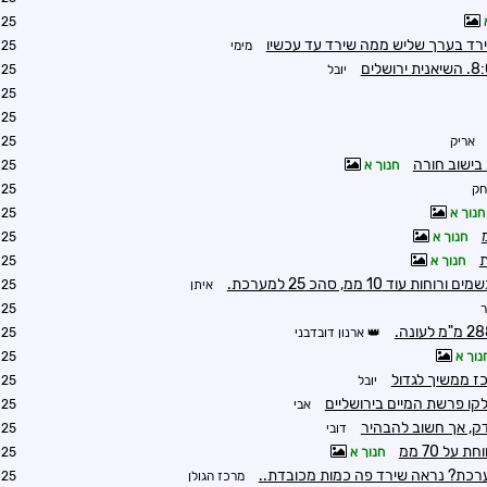
6:17
רד בערך שליש ממה שירד עד עכשיו
מימי
6:42
יובל
8:48
9:09
9:19
אריק
9:19
 בישוב חורה
חנוך א
9:30
חק
9:31
חנוך א
9:34
חנוך א
9:37
חנוך א
9:51
ד 10 ממ, סהכ 25 למערכת.
איתן
0:04
ר
0:54
ארנון דובדבני
0:12
נוך א
0:33
ז ממשיך לגדול
יובל
1:18
קו פרשת המיים בירושליים
אבי
1:28
דק, אך חשוב להבהיר
דובי
3:39
ל 70 ממ
חנוך א
0:39
רכת? נראה שירד פה כמות מכובדת..
מרכז הגולן
1:03