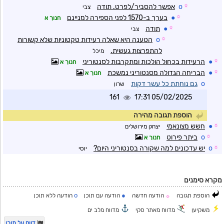
☼
o
אפשר להסביר/לפרט. תודה
צבי
☼
●
בערך ב-1570 לפני הספירה למניינם
חנוך א
☼
●
תודה
צבי
☼
o
הטענה היא שאלה רעידות טקטוניות שלא קשורות
להתפרצות געשית.
מיכל
☼
●
הרעידות בכחול הולכות ומתקרבות לסנטוריני
חנוך א
☼
●
הבריחה הגדולה מסנטוריני נמשכת
חנוך א
o
גם נוחתת כל עשר דקות
שרון
161
05/02/2025 17:31
הוספת תגובה מהירה
☼
●
חשש מצונאמי
יצחק מירושלים
☼
o
ביתר פירוט
חנוך א
☼
o
יש עדכונים למה שקורה בסנטוריני היום?
יוסי
מקרא סימנים
o
●
הוספת תגובה
הודעה חדשה
הודעה עם תוכן
הודעה ללא תוכן
☼
משקיען
מדווח מאתר סקי
מדווח מלב ים
דווח על תוכן