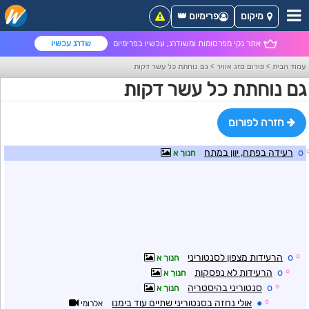
מיקום
פרימיום 👑
אתר נקי מפרסומות ומשודרג, עכשיו בפרימיום
שדרג עכשיו
עמוד הבית
>
פורום מזג אוויר
>
גם נוחתת כל עשר דקות
גם נוחתת כל עשר דקות
חזרה לפורום
o
רעידה בפתח, יוון במתח
חנוך א
☼
o
הרעידות מצפון לסנטוריני
חנוך א
☼
o
הרעידות לא נפסקות
חנוך א
☼
o
סנטוריני בהיסטריה
חנוך א
☼
●
אולי נחזה בסנטוריני שתיים עוד בימנו
אלרומי