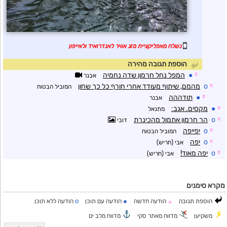
נשלח מאפליקציית מזג אוויר לאנדרואיד ולאייפון
הוספת תגובה מהירה
☼
●
המפל נחל חרמון שדה נחמיה
אבנר
☼
o
מהמם, שיתוף מעודד אחרי חורף כל כך שחון
המוביל הבטוח
☼
●
תודההה
אבנר
☼
●
מקסים. אגב:
מתנאל
☼
o
הר חרמון אתמול מהכינרת
דובי
☼
o
יפייפה
המוביל הבטוח
☼
o
יפה
אבי (חריש)
☼
o
יפה מאוד!
אבי (חריש)
מקרא סימנים
o
●
הוספת תגובה
הודעה חדשה
הודעה עם תוכן
הודעה ללא תוכן
☼
משקיען
מדווח מאתר סקי
מדווח מלב ים