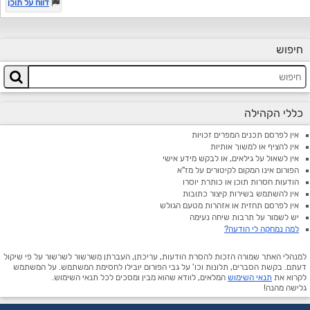
דווח על תוכן
חיפוש
כללי הקהילה
אין לפרסם תכנים המפרים זכויות
אין להציף או למשוך אותיות
אין לשאול על גילאים, או לבקש מידע אישי
הפורום אינו המקום לקיטורים על מז"א
הודעות חסרות תוכן או כותרת יוסרו
אין להשתמש בשירות קיצור כתובות
אין לפרסם תחזית או אזהרות מטעם הגולש
יש לשמור על תרבות שיחה נעימה
למה נמחקה לי הודעה?
למנהלי האתר שמורה הזכות להסרת הודעות, עריכתן, העברתן משרשור לשרשור על פי שיקול
דעתם. בקשת הסברים, תלונות וכו' על גבי הפורום יובילו לחסימת המשתמש. על המשתמש
לקרוא את
תנאי השימוש
המלאים, לוודא שהוא מבין ומסכים לכל תנאי השימוש.
גלישה מהנה!