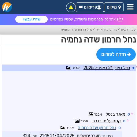
מיקום
פרימיום 👑
אתר נקי מפרסומות ומשודרג, עכשיו בפרימיום
שדרג עכשיו
עמוד הבית
>
פורום מזג אוויר
>
נחל חרמון שדה נחמיה
נחל חרמון שדה נחמיה
חזרה לפורום
●
טיול בצפון 21 באפריל 2025
אבנר
☼
o
מאגר בנטל
אבנר
☼
o
קסם על ים כנרת
אבנר
o
נחל חרמון שדה נחמיה
אבנר
מיקום:
מערב ירושלים
21/04/2025 21:15
324