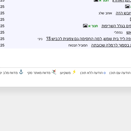
זמן האחרון
חנוך א
4:58
5:19
אוהב שלג
6:19
6:34
חנוך א
7:27
אש
נפתלי
7:44
ה ליד בית שמש, למה החסימה גם צפונית לכביש 3?
ניני
7:44
חת בסמוך לרמלה שכובתה
המוביל הבטוח
0:18
o
ודעה עם תוכן
הודעה ללא תוכן
משקיען
מדווח מאתר סקי
מדווח מלב ים