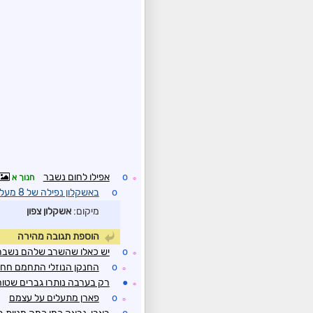
o
אפילו לחום נשבר
חנוך א
☼
o
באשקלון נפילה של 8 מעלות בתוך דקות
מיקום:
אשקלון צפון
הוספת תגובה מהירה
o
יש כאלו שהשרב שלהם נשבר,
☼
o
החנקן הנוזלי התחמם חח
☼
●
רק בערבה נותרו גברים שטוחנים 43 
☼
o
פארן מתעלים על עצמם
☼