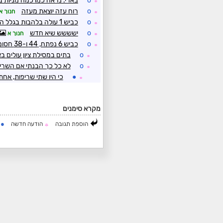
o
בארי. נראה כמו כמה מניות ב
☼
o
רוח עזה יוצאת מעזה
חנוך א
☼
o
כביש 1 עולה בלהבות בגלל היובש הזה
☼
o
ישששש שיא חדש
חנוך א
☼
o
כביש 6 נפתח, 44 ו-38 חסומים בגלל השריפות
☼
o
בתים במסילת ציון עולים ב
☼
o
לא כל כך הבנתי אם השריפ
☼
●
כי היו שתי שריפות, א
☼
מקרא סימנים
●
הוספת תגובה
הודעה חדשה
ה
☼