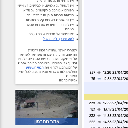
אין להציף או למשוך אותיות
אין לשאול על גילאים, או לבקש מידע אישי
הפורום אינו המקום לקיטורים על מז"א
הודעות חסרות תוכן או כותרת יוסרו
אין להשתמש בשירות קיצור כתובות
אין לפרסם תחזית או אזהרות מטעם
הגולש
יש לשמור על תרבות שיחה נעימה
למה נמחקה לי הודעה?
למנהלי האתר שמורה הזכות להסרת
הודעות, עריכתן, העברתן משרשור לשרשור
על פי שיקול דעתם. בקשת הסברים, תלונות
וכו' על גבי הפורום יובילו לחסימת המשתמש.
על המשתמש לקרוא את
תנאי השימוש
המלאים, לוודא שהוא מבין ומסכים לכל תנאי
327
23/04/2025 1
השימוש.
175
23/04/2025 1
גלישה מהנה!
298
23/04/2025 1
121
23/04/2025 1
232
23/04/2025 1
אתר החרמון
222
23/04/2025 1