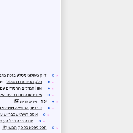
o
דייק גיאולוגי מסלע בזלת מג
☼
●
חלק מהצומח במסלול
שמ
☼
●
ואוו ! הגוזלים החמודים ע
☼
o
איזו תמונה חמודה עם האפרו
☼
●
יפה
איריס קריות
☼
●
זו בדיוק התופאה שצפיתי ב
☼
o
אופס ראיתי שכבר יש על ז
☼
o
תודה רבה לכל העוני
☼
o
הכל ניפלא כל כך, תמשיך!!!
☼