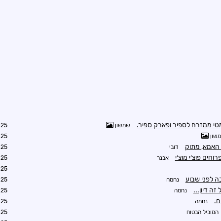
מטי ממזרח לספיר ופארק ספיר.
שמשון
2:45
שון
2:55
ם האמא, מתוק
דובי
2:56
חים פוצ׳י מוצ׳י
אבנר
2:57
4:04
ה לפני שבוע
נחמה
1:24
ה דיון...
נחמה
1:27
ם.
נחמה
1:28
המוביל הבטוח
8:39