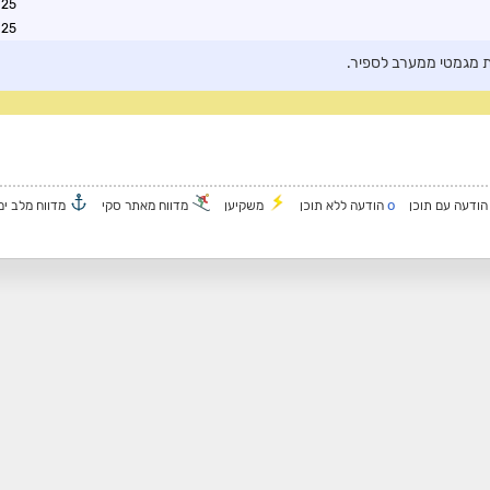
2:57
1:13
לת מגמטי ממערב לספיר.
o
ודעה עם תוכן
הודעה ללא תוכן
משקיען
מדווח מאתר סקי
מדווח מלב ים