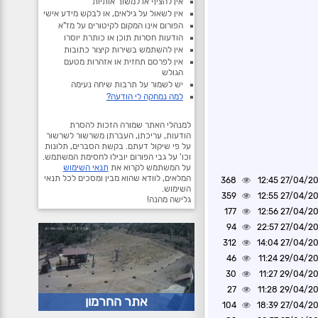
אין להציף או למשוך אותיות
אין לשאול על גילאים, או לבקש מידע אישי
הפורום אינו המקום לקיטורים על מז"א
הודעות חסרות תוכן או כותרת יוסרו
אין להשתמש בשירות קיצור כתובות
אין לפרסם תחזית או אזהרות מטעם
הגולש
יש לשמור על תרבות שיחה נעימה
למה נמחקה לי הודעה?
למנהלי האתר שמורה הזכות להסרת
הודעות, עריכתן, העברתן משרשור לשרשור
על פי שיקול דעתם. בקשת הסברים, תלונות
וכו' על גבי הפורום יובילו לחסימת המשתמש.
על המשתמש לקרוא את
תנאי השימוש
המלאים, לוודא שהוא מבין ומסכים לכל תנאי
368
27/04/2025 1
השימוש.
359
27/04/2025 1
גלישה מהנה!
177
27/04/2025 1
94
27/04/2025 2
312
27/04/2025 1
46
29/04/2025 1
30
29/04/2025 1
27
29/04/2025 1
אתר החרמון
104
27/04/2025 1