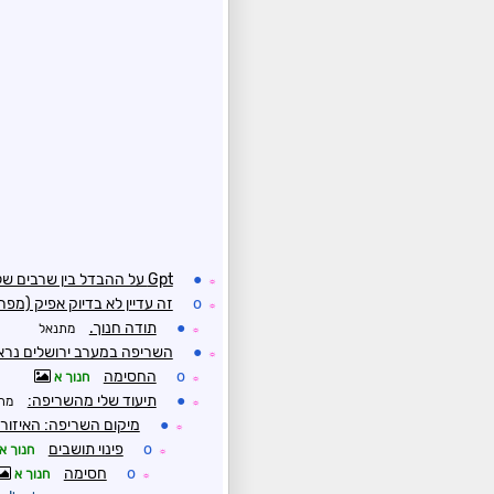
●
Gpt על ההבדל בין שרבים של האביב לקיץ הרגיל:
☼
o
זה עדיין לא בדיוק אפיק (מפ
☼
●
תודה חנוך.
מתנאל
☼
●
השריפה במערב ירושלים נראי
☼
o
החסימה
חנוך א
☼
●
תיעוד שלי מהשריפה:
מת
☼
●
מיקום השריפה: האיזור 
☼
o
פינוי תושבים
חנוך א
☼
o
חסימה
חנוך א
☼