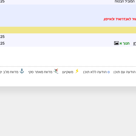
המוביל הבטוח
0:02
יר לאנדרואיד ולאייפון
1:48
ו
חנוך א
1:48
o
ודעה עם תוכן
הודעה ללא תוכן
משקיען
מדווח מאתר סקי
מדווח מלב ים