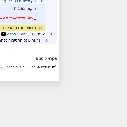
o
רק מציתים בני בליעל!
מיקום:
נתיבות
נשלח מאפליקציית מזג אוו
הוספת תגובה מהירה
o
איפה עדיין חסום
חנוך א
☼
o
נראה שכל החסימות נפתח
☼
מקרא סימנים
●
הוספת תגובה
הודעה חדשה
ה
☼