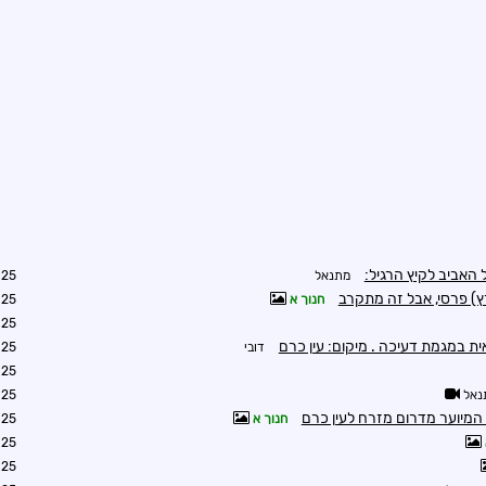
מתנאל
0:06
רץ) פרסי, אבל זה מתקרב
חנוך א
0:10
1:00
ת במגמת דעיכה . מיקום: עין כרם
דובי
4:16
4:56
נאל
5:08
המיוער מדרום מזרח לעין כרם
חנוך א
7:31
8:13
9:14