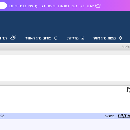
אתר נקי מפרסומות ומשודרג, עכשיו בפרימיום
ש
מפות מזג אוויר
מדידות
פורום מזג האוויר
תחזי
ליעל!
!
מתנאל
0:05