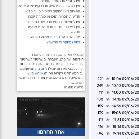
אין להציף או למשוך אותיות
אין לשאול על גילאים, או לבקש מידע אישי
הפורום אינו המקום לקיטורים על מז"א
הודעות חסרות תוכן או כותרת יוסרו
אין להשתמש בשירות קיצור כתובות
אין לפרסם תחזית או אזהרות מטעם
הגולש
יש לשמור על תרבות שיחה נעימה
למה נמחקה לי הודעה?
למנהלי האתר שמורה הזכות להסרת
הודעות, עריכתן, העברתן משרשור לשרשור
על פי שיקול דעתם. בקשת הסברים, תלונות
וכו' על גבי הפורום יובילו לחסימת המשתמש.
על המשתמש לקרוא את
תנאי השימוש
המלאים, לוודא שהוא מבין ומסכים לכל תנאי
221
09/06/2025 1
השימוש.
249
09/06/2025 1
גלישה מהנה!
111
09/06/2025 1
108
09/06/2025 1
159
09/06/2025 1
139
09/06/2025 1
117
09/06/2025 1
116
09/06/2025 1
אתר החרמון
96
09/06/2025 1