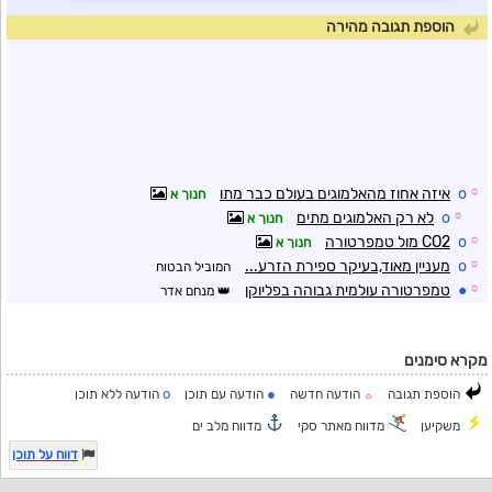
הוספת תגובה מהירה
☼
o
איזה אחוז מהאלמוגים בעולם כבר מתו
חנוך א
☼
o
לא רק האלמוגים מתים
חנוך א
☼
o
CO2 מול טמפרטורה
חנוך א
☼
o
מעניין מאוד,בעיקר ספירת הזרע...
המוביל הבטוח
☼
●
טמפרטורה עולמית גבוהה בפליוקן
מנחם אדר
מקרא סימנים
o
●
הוספת תגובה
הודעה חדשה
הודעה עם תוכן
הודעה ללא תוכן
☼
משקיען
מדווח מאתר סקי
מדווח מלב ים
דווח על תוכן