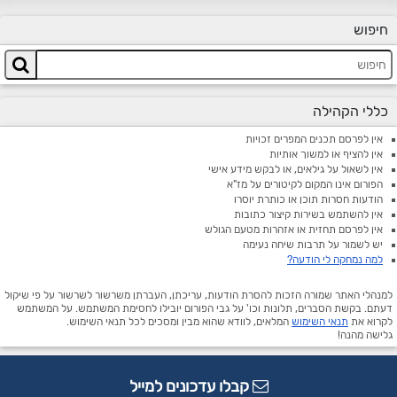
חיפוש
כללי הקהילה
אין לפרסם תכנים המפרים זכויות
אין להציף או למשוך אותיות
אין לשאול על גילאים, או לבקש מידע אישי
הפורום אינו המקום לקיטורים על מז"א
הודעות חסרות תוכן או כותרת יוסרו
אין להשתמש בשירות קיצור כתובות
אין לפרסם תחזית או אזהרות מטעם הגולש
יש לשמור על תרבות שיחה נעימה
למה נמחקה לי הודעה?
למנהלי האתר שמורה הזכות להסרת הודעות, עריכתן, העברתן משרשור לשרשור על פי שיקול
דעתם. בקשת הסברים, תלונות וכו' על גבי הפורום יובילו לחסימת המשתמש. על המשתמש
לקרוא את
תנאי השימוש
המלאים, לוודא שהוא מבין ומסכים לכל תנאי השימוש.
גלישה מהנה!
קבלו עדכונים למייל