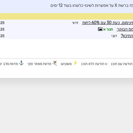
לשהו בעוד 12 ימים
דרור
3:37
ממ הבוקר
חנוך א
4:00
התיכון?
דובי
5:11
o
ודעה עם תוכן
הודעה ללא תוכן
משקיען
מדווח מאתר סקי
מדווח מלב ים