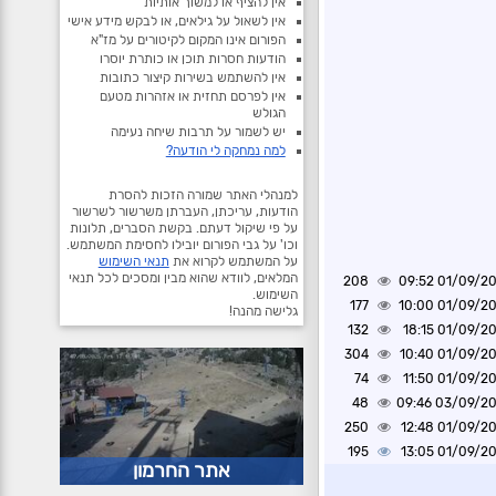
אין להציף או למשוך אותיות
אין לשאול על גילאים, או לבקש מידע אישי
הפורום אינו המקום לקיטורים על מז"א
הודעות חסרות תוכן או כותרת יוסרו
אין להשתמש בשירות קיצור כתובות
אין לפרסם תחזית או אזהרות מטעם
הגולש
יש לשמור על תרבות שיחה נעימה
למה נמחקה לי הודעה?
למנהלי האתר שמורה הזכות להסרת
הודעות, עריכתן, העברתן משרשור לשרשור
על פי שיקול דעתם. בקשת הסברים, תלונות
וכו' על גבי הפורום יובילו לחסימת המשתמש.
על המשתמש לקרוא את
תנאי השימוש
המלאים, לוודא שהוא מבין ומסכים לכל תנאי
208
01/09/2025 0
השימוש.
177
01/09/2025 1
גלישה מהנה!
132
01/09/2025 1
304
01/09/2025 1
74
01/09/2025 1
48
03/09/2025 0
250
01/09/2025 1
195
01/09/2025 1
אתר החרמון