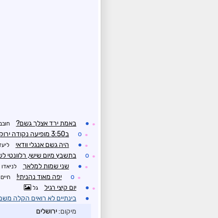
●
באמת ירד אצלך גשם?
חובב
☼
o
ב3:50 מופיעה נקודה ירוקה בין מעלות לכרמיאל וזה הכל
☼
●
היה גשם אנגלי וודאי
ליעד
☼
o
בתשבץ מיום שישי, רלוונטי ל
☼
●
שני שמות למלאך
לניאדו
☼
o
יפה מאוד נהניתי!
חיים
☼
●
יום קיצי רגיל
גל
☼
●
בינתיים לא רואים הקלה משמ
מיקום:
ירושלים