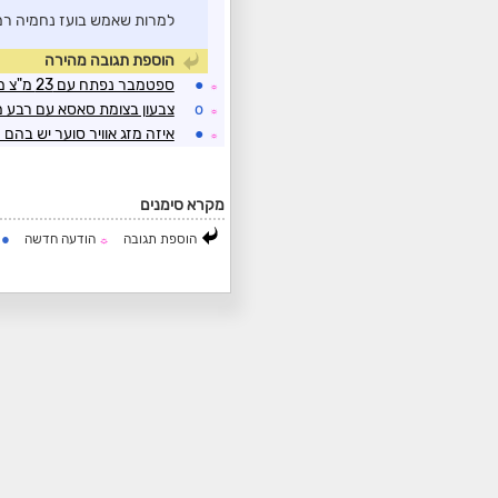
למרות שאמש בועז נחמיה רמז ברשת X על אפשרות לשינוי כ
הוספת תגובה מהירה
●
ספטמבר נפתח עם 23 מ"צ מינימום. כעת 30 עם 60% לחות
☼
o
צבעון בצומת סאסא עם רבע 
☼
●
איזה מזג אוויר סוער יש בהם 
☼
מקרא סימנים
●
הוספת תגובה
הודעה חדשה
ה
☼