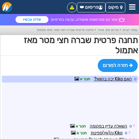
מיקום
פרימיום 👑
אתר נקי מפרסומות ומשודרג, עכשיו בפרימיום
שדרג עכשיו
עמוד הבית
>
פורום מזג אוויר
>
תחנה פרטית שברה חצי מטר מאז אתמול
תחנה פרטית שברה חצי מטר מאז
אתמול
חזרה לפורום
o
האם Kiko יכה בהוואי?
חנוך א
☼
o
השאלה עדיין במקומה
חנוך א
☼
o
Kiko וה(אין)ספינות
חנוך א