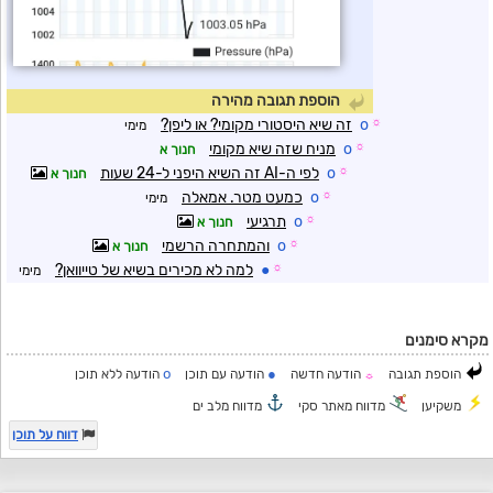
הוספת תגובה מהירה
☼
o
זה שיא היסטורי מקומי? או ליפן?
מימי
☼
o
מניח שזה שיא מקומי
חנוך א
☼
o
לפי ה-AI זה השיא היפני ל-24 שעות
חנוך א
☼
o
כמעט מטר. אמאלה
מימי
☼
o
תרגיעי
חנוך א
☼
o
והמתחרה הרשמי
חנוך א
☼
●
למה לא מכירים בשיא של טייוואן?
מימי
מקרא סימנים
o
●
הוספת תגובה
הודעה חדשה
הודעה עם תוכן
הודעה ללא תוכן
☼
משקיען
מדווח מאתר סקי
מדווח מלב ים
דווח על תוכן