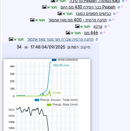
☼
o
Kiko משתולל, Peipah מרטיבה
חנוך א
☼
o
Peipah כבר הפילה 430 ממ היום
חנוך א
☼
o
כבישים חסומים כמובן
חנוך א
☼
o
תחנה פרטית - 400 ממ מאז אתמול
חנוך א
☼
o
עדכון
חנוך א
☼
o
446 ממ
חנוך א
o
תחנה פרטית שברה חצי מטר מאז אתמול
חנוך א
מיקום:
רמת גן
04/09/2025 17:48
34