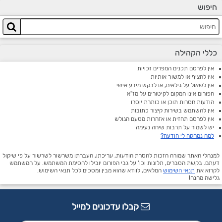
חיפוש
כללי הקהילה
אין לפרסם תכנים המפרים זכויות
אין להציף או למשוך אותיות
אין לשאול על גילאים, או לבקש מידע אישי
הפורום אינו המקום לקיטורים על מז"א
הודעות חסרות תוכן או כותרת יוסרו
אין להשתמש בשירות קיצור כתובות
אין לפרסם תחזית או אזהרות מטעם הגולש
יש לשמור על תרבות שיחה נעימה
למה נמחקה לי הודעה?
למנהלי האתר שמורה הזכות להסרת הודעות, עריכתן, העברתן משרשור לשרשור על פי שיקול
דעתם. בקשת הסברים, תלונות וכו' על גבי הפורום יובילו לחסימת המשתמש. על המשתמש
לקרוא את
תנאי השימוש
המלאים, לוודא שהוא מבין ומסכים לכל תנאי השימוש.
גלישה מהנה!
קבלו עדכונים למייל