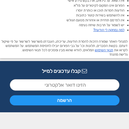
אין לשאול על גילאים, או לבקש מידע אישי
הפורום אינו המקום לקיטורים על מז"א
הודעות חסרות תוכן או כותרת יוסרו
אין להשתמש בשירות קיצור כתובות
אין לפרסם תחזית או אזהרות מטעם הגולש
יש לשמור על תרבות שיחה נעימה
למה נמחקה לי הודעה?
למנהלי האתר שמורה הזכות להסרת הודעות, עריכתן, העברתן משרשור לשרשור על פי שיקול
דעתם. בקשת הסברים, תלונות וכו' על גבי הפורום יובילו לחסימת המשתמש. על המשתמש
לקרוא את
תנאי השימוש
המלאים, לוודא שהוא מבין ומסכים לכל תנאי השימוש.
גלישה מהנה!
קבלו עדכונים למייל