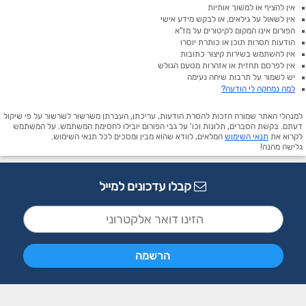
אין להציף או למשוך אותיות
אין לשאול על גילאים, או לבקש מידע אישי
הפורום אינו המקום לקיטורים על מז"א
הודעות חסרות תוכן או כותרת יוסרו
אין להשתמש בשירות קיצור כתובות
אין לפרסם תחזית או אזהרות מטעם הגולש
יש לשמור על תרבות שיחה נעימה
למה נמחקה לי הודעה?
למנהלי האתר שמורה הזכות להסרת הודעות, עריכתן, העברתן משרשור לשרשור על פי שיקול
דעתם. בקשת הסברים, תלונות וכו' על גבי הפורום יובילו לחסימת המשתמש. על המשתמש
לקרוא את
תנאי השימוש
המלאים, לוודא שהוא מבין ומסכים לכל תנאי השימוש.
גלישה מהנה!
קבלו עדכונים למייל