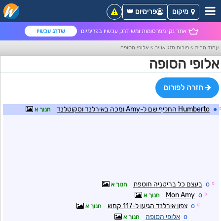
מיקום
פרימיום 👑
אתר נקי מפרסומות ומשודרג, עכשיו בפרימיום
שדרג עכשיו
עמוד הבית
>
פורום מזג אוויר
>
אלופי הסופה
אלופי הסופה
חזרה לפורום
●
Humberto החליף שם ל-Amy ומכה באירלנד וסקוטלנד
חנוך א
☼
o
בעצם כל בריטניה חוטפת
חנוך א
Mon Amy
o
☼
חנוך א
☼
o
צפון אירלנד הגיעו ל-117 קמש
חנוך א
o
אלופי הסופה
חנוך א