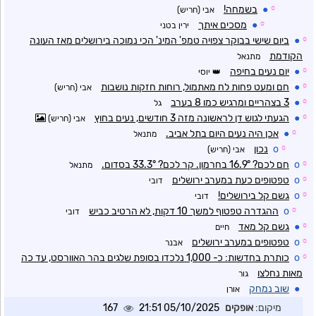
☼
●
בשמחה!
אבי (חריש)
☼
●
מסכים איתך
ירין בטני
☼
●
ביום שישי בבוקר צפויה טמפ' המינ' הכי נמוכה בירושלים מאז העונה
הקודמת
מתנאל
☼
●
יום נעים בחיפה
יוסי
☼
●
חם ומעט פחות לח מאתמול, רוחות חזקות נושבות
אבי (חריש)
☼
●
3 בצהריים ומרגיש כמו 8 בערב
גל
☼
●
הגעתי לגוש דן לראשונה מזה 3 חודשים, נעים בחוץ
אבי (חריש)
☼
●
אכן היה נעים היום בתל אביב.
מתנאל
☼
o
נכון
אבי (חריש)
☼
o
חם לכם? 16.9° בחרמון. קר לכם? 33.3° בסדום.
מתנאל
☼
o
טפטופים כעת במערב ירושלים
דובי
☼
o
גשם קל בירושלים!
דובי
☼
o
ההגדרה טפטוף למשך 10 דקות, לא הרטיב כביש
דובי
☼
●
גשם קל מאד
חיים
☼
o
טפטופים במערב ירושלים
אבנר
☼
o
כותרת בחדשות: כ- 1,000 נלכדו בסופת שלגים בהר האוורסט, עד כה
מאות נחלצו
גור
●
שוב נמחק
אורן
מיקום:
אופקים
05/10/2025 21:51
167