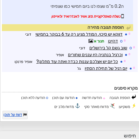
ה0.2 מ''מ שצפו לנו ביום חמישי כמו שצפיתי
נשלח מאפליקציית מזג אוויר לאנדרואיד ולאייפון
הוספת תגובה מהירה
☼
●
דווקא יש סיכוי. המודל מגיע רק עד 6 בבוקר בחמישי
דובי
☼
o
דהיינו
חנוך א
☼
o
שוב גשם קל בירושלים
דובי
☼
●
וכרגיל בנתניה היו עננים שחורים
אןפיר
☼
●
כל יום יש אצלכם עננות כבדה ואתה עוד מתלונן?
אופיר פרנקו
☼
●
יום רגיל של תחילת הסתיו
גל
מקרא סימנים
o
●
הוספת תגובה
הודעה חדשה
הודעה עם תוכן
הודעה ללא תוכן
☼
משקיען
מדווח מאתר סקי
מדווח מלב ים
דווח על תוכן
חיפוש