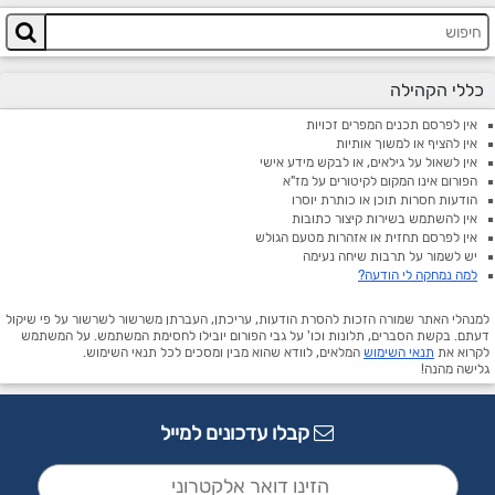
כללי הקהילה
אין לפרסם תכנים המפרים זכויות
אין להציף או למשוך אותיות
אין לשאול על גילאים, או לבקש מידע אישי
הפורום אינו המקום לקיטורים על מז"א
הודעות חסרות תוכן או כותרת יוסרו
אין להשתמש בשירות קיצור כתובות
אין לפרסם תחזית או אזהרות מטעם הגולש
יש לשמור על תרבות שיחה נעימה
למה נמחקה לי הודעה?
למנהלי האתר שמורה הזכות להסרת הודעות, עריכתן, העברתן משרשור לשרשור על פי שיקול
דעתם. בקשת הסברים, תלונות וכו' על גבי הפורום יובילו לחסימת המשתמש. על המשתמש
לקרוא את
תנאי השימוש
המלאים, לוודא שהוא מבין ומסכים לכל תנאי השימוש.
גלישה מהנה!
קבלו עדכונים למייל