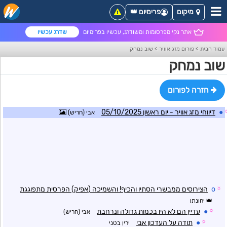
מיקום
פרימיום 👑
אתר נקי מפרסומות ומשודרג, עכשיו בפרימיום
שדרג עכשיו
עמוד הבית
>
פורום מזג אוויר
>
שוב נמחק
שוב נמחק
חזרה לפורום
●
דיווחי מזג אוויר - יום ראשון 05/10/2025
אבי (חריש)
☼
o
הצירוסים ממבשרי הסתיו והכיף! והשמיכה (אפיק) הפרסית מתפוגגת
יהונתן
☼
●
עדיין הם לא היו בכמות גדולה ונרחבת
אבי (חריש)
☼
●
תודה על העדכון אבי
ירין בטני