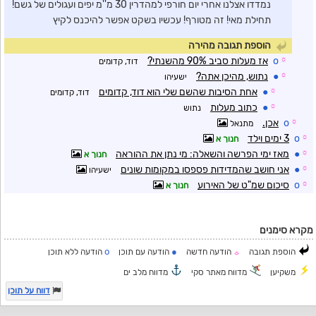
נמדדו אצלנו אחרי יום חורפי למהדרין 30 מ''מ יפים ועגולים של גשם!
תחילת מאי! זה מטורף! עכשיו בשקט אפשר להיכנס לקיץ
הוספת תגובה מהירה
☼
o
אז מעלות סביב 90% מהשנתי?
דוד, קדומים
☼
●
נתוש, מהיכן אתה?
ישעיהו
☼
●
אחת הסיבות שהשם שלי הוא דוד, קדומים
דוד, קדומים
☼
●
כתוב מעלות
נתוש
☼
o
אכן.
מתנאל
☼
o
3 ימים וילד
חנוך א
☼
●
מאז ימי הפרשה והשאלה: מי נתן את ההוראה
חנוך א
☼
●
אני חושב שהמדידות פספסו במקומות שונים
ישעיהו
☼
o
סיכום שמ"ט של האירוע
חנוך א
מקרא סימנים
o
●
הוספת תגובה
הודעה חדשה
הודעה עם תוכן
הודעה ללא תוכן
☼
משקיען
מדווח מאתר סקי
מדווח מלב ים
דווח על תוכן