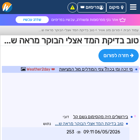
מיקום
פרימיום 👑
אתר נקי מפרסומות ומשודרג, עכשיו בפרימיום
שדרג עכשיו
עמוד הבית
>
פורום מזג אוויר
>
טוב בדיקת המד אצלי הבוקר מראה ש...
טוב בדיקת המד אצלי הבוקר מראה ש...
חזרה לפורום
●
מי זכה ומי בכה? צפי המודלים מול המציאות
Weather2day
☼
●
בירושלים היה מקסימום גשם קל
דובי
●
טוב בדיקת המד אצלי הבוקר מראה ש...
נתוש
253
06/05/2026 09:11