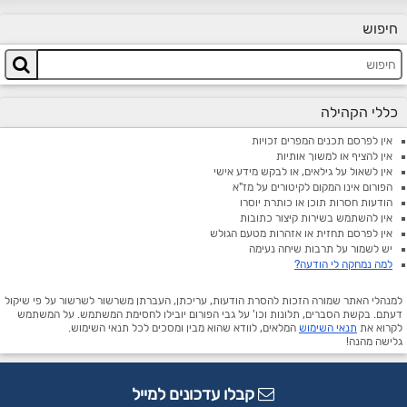
חיפוש
כללי הקהילה
אין לפרסם תכנים המפרים זכויות
אין להציף או למשוך אותיות
אין לשאול על גילאים, או לבקש מידע אישי
הפורום אינו המקום לקיטורים על מז"א
הודעות חסרות תוכן או כותרת יוסרו
אין להשתמש בשירות קיצור כתובות
אין לפרסם תחזית או אזהרות מטעם הגולש
יש לשמור על תרבות שיחה נעימה
למה נמחקה לי הודעה?
למנהלי האתר שמורה הזכות להסרת הודעות, עריכתן, העברתן משרשור לשרשור על פי שיקול
דעתם. בקשת הסברים, תלונות וכו' על גבי הפורום יובילו לחסימת המשתמש. על המשתמש
לקרוא את
תנאי השימוש
המלאים, לוודא שהוא מבין ומסכים לכל תנאי השימוש.
גלישה מהנה!
קבלו עדכונים למייל