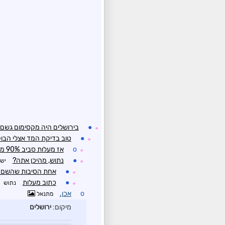
●
בירושלים היה מקסימום גשם 
☼
●
טוב בדיקת המד אצלי הבוק
☼
o
אז מעלות סביב 90% מהשנתי?
☼
●
נתוש, מהיכן אתה?
ישע
☼
●
אחת הסיבות שהשם של
☼
●
כתוב מעלות
נתוש
☼
o
אכן.
מתנאל
מיקום:
ירושלים