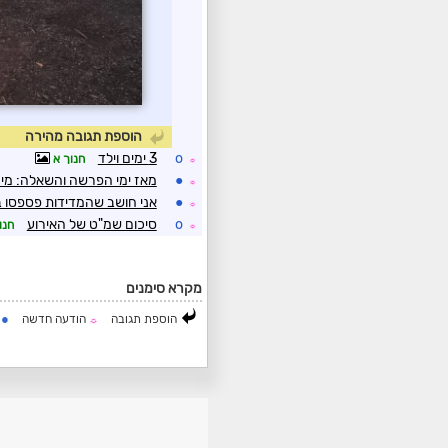
הוספת תגובה מהירה
o
3 ימים וילד
חנוך א
☼
●
מאז ימי הפרשה והשאלה: מי 
☼
●
אני חושב שהמדידות פספסו ב
☼
o
סיכום שמ"ט של האירוע
חנו
☼
מקרא סימנים
●
הוספת תגובה
הודעה חדשה
ה
☼