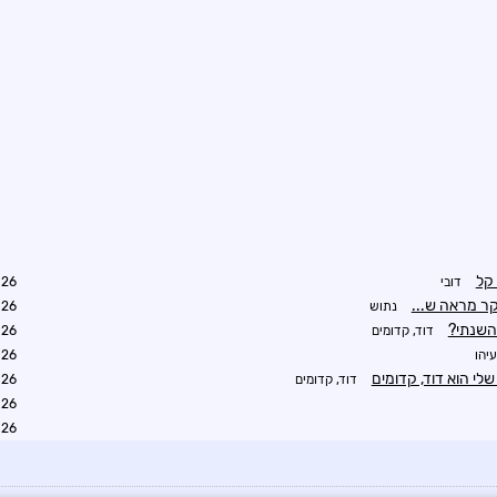
קל
דובי
9:07
ר מראה ש...
נתוש
9:11
דוד, קדומים
0:53
יהו
8:57
י הוא דוד, קדומים
דוד, קדומים
9:26
3:27
9:57