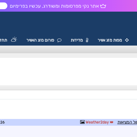
אתר נקי מפרסומות ומשודרג, עכשיו בפרימיום
ש
מפות מזג אוויר
מדידות
פורום מזג האוויר
תחזי
ול המציאות
8:48
Weather2day