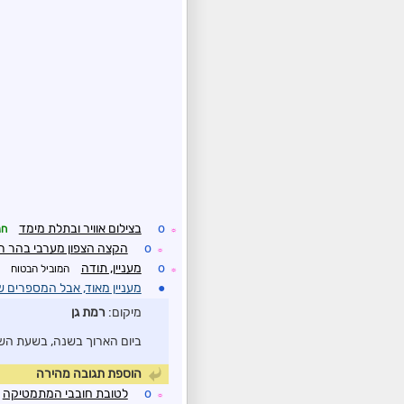
o
בצילום אוויר ובתלת מימד
חנ
☼
o
הקצה הצפון מערבי בהר רומ
☼
o
מעניין, תודה
המוביל הבטוח
☼
●
מעניין מאוד, אבל המספרים שג
מיקום:
רמת גן
ביום הארוך בשנה, בשעת השקיעה בהר
הוספת תגובה מהירה
o
לטובת חובבי המתמטיקה
☼