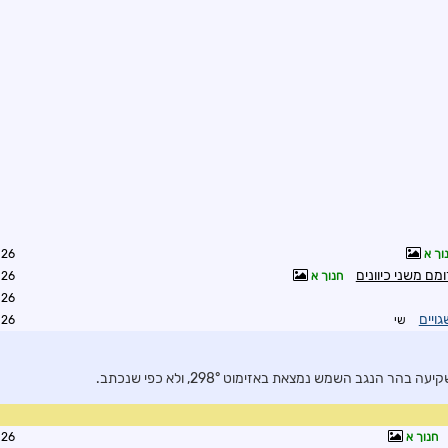
וך א
3:48
ם משני כיוונים
חנוך א
7:47
9:54
ויים
שי
4:27
 הנגב השמש נמצאת באזימוט 298°, ולא כפי שנכתב.
חנוך א
9:59