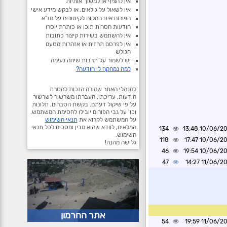
אין להציף או למשוך אותיות
אין לשאול על גילאים, או לבקש מידע אישי
הפורום אינו המקום לקיטורים על מז"א
הודעות חסרות תוכן או כותרת יוסרו
אין להשתמש בשירות קיצור כתובות
אין לפרסם תחזית או אזהרות מטעם
הגולש
יש לשמור על תרבות שיחה נעימה
למה נמחקה לי הודעה?
למנהלי האתר שמורה הזכות להסרת
הודעות, עריכתן, העברתן משרשור לשרשור
על פי שיקול דעתם. בקשת הסברים, תלונות
וכו' על גבי הפורום יובילו לחסימת המשתמש.
על המשתמש לקרוא את
תנאי השימוש
המלאים, לוודא שהוא מבין ומסכים לכל תנאי
134
10/06/2026 1
השימוש.
118
10/06/2026 1
גלישה מהנה!
46
10/06/2026 1
47
11/06/2026 1
אתר החרמון
54
11/06/2026 1