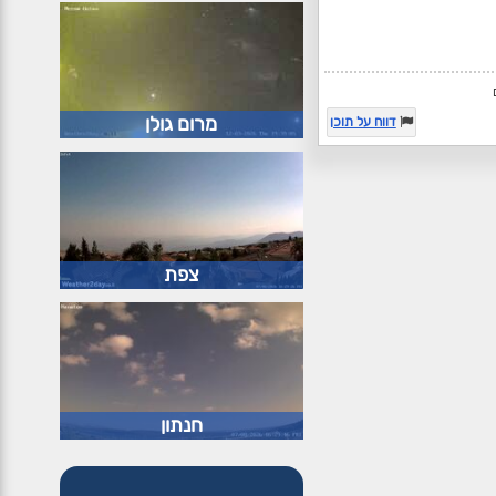
מרום גולן
דווח על תוכן
צפת
חנתון