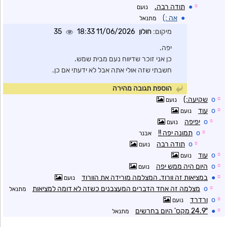
☼
●
תודה רבה.
נועם
●
אה :)
מתנאל
מיקום:
חולון
11/06/2026 18:33
35
יפה.
כן אני זוכר שדיווח נעם מבית שמש.
חשבתי שזה אולי אתה אבל לא ידעתי אם כן.
הוספת תגובה מהירה
☼
o
שקיעה:)
נועם
☼
o
עוד
נועם
☼
o
יפיפה
נועם
☼
o
תמונה יפה !!
אבנר
☼
o
תודה רבה
נועם
☼
o
עוד
נועם
☼
o
היום היה ממש יפה
נועם
☼
●
במציאות זה וורוד. המצלמה מורידה את הוורוד
נועם
☼
o
מצלמה זה אחד הדברים המעצבנים כשזה לא דומה למציאות
מתנאל
☼
o
ורדרד
נועם
☼
●
24.9° מקס' היום בחרשים
מתנאל