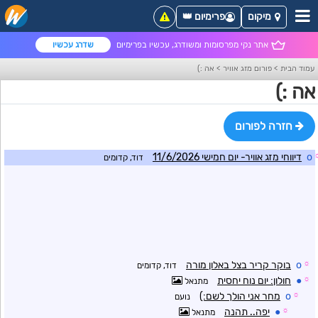
מיקום
פרימיום 👑
אתר נקי מפרסומות ומשודרג, עכשיו בפרימיום
שדרג עכשיו
עמוד הבית
>
פורום מזג אוויר
>
אה :)
אה :)
חזרה לפורום
o
דיווחי מזג אוויר- יום חמישי 11/6/2026
דוד, קדומים
☼
o
בוקר קריר בצל באלון מורה
דוד, קדומים
☼
●
חולון: יום נוח יחסית
מתנאל
☼
o
מחר אני הולך לשם:)
נועם
☼
●
יפה.. תהנה
מתנאל