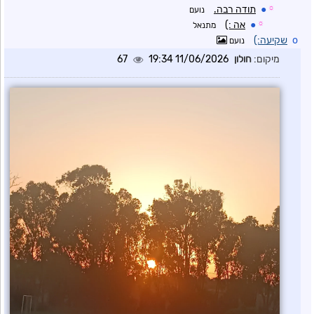
☼
●
תודה רבה.
נועם
☼
●
אה :)
מתנאל
o
שקיעה:)
נועם
מיקום:
חולון
11/06/2026 19:34
67