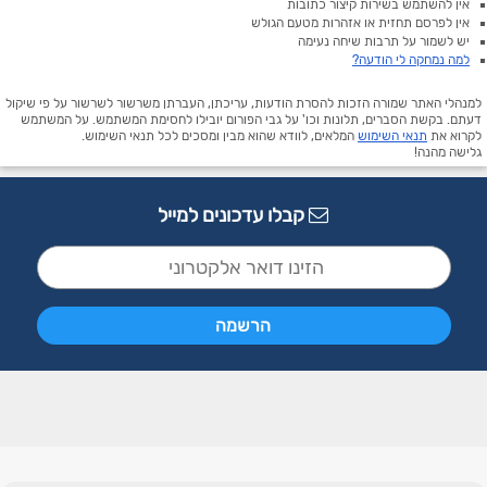
אין להשתמש בשירות קיצור כתובות
אין לפרסם תחזית או אזהרות מטעם הגולש
יש לשמור על תרבות שיחה נעימה
למה נמחקה לי הודעה?
למנהלי האתר שמורה הזכות להסרת הודעות, עריכתן, העברתן משרשור לשרשור על פי שיקול
דעתם. בקשת הסברים, תלונות וכו' על גבי הפורום יובילו לחסימת המשתמש. על המשתמש
לקרוא את
תנאי השימוש
המלאים, לוודא שהוא מבין ומסכים לכל תנאי השימוש.
גלישה מהנה!
קבלו עדכונים למייל