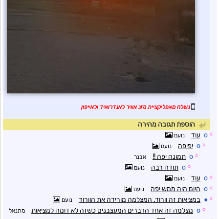
נשלח מאפליקציית מזג אוויר לאנדרואיד ולאייפון
הוספת תגובה מהירה
☼
o
עוד
נועם
☼
o
יפיפה
נועם
☼
o
תמונה יפה !!
אבנר
☼
o
תודה רבה
נועם
☼
o
עוד
נועם
☼
o
היום היה ממש יפה
נועם
☼
●
במציאות זה וורוד. המצלמה מורידה את הוורוד
נועם
☼
o
מצלמה זה אחד הדברים המעצבנים כשזה לא דומה למציאות
מתנאל