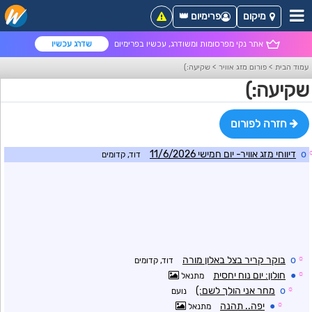
מיקום
פרימיום 👑
אתר נקי מפרסומות ומשודרג, עכשיו בפרימיום
שדרג עכשיו
עמוד הבית
>
פורום מזג אוויר
>
שקיעה:)
שקיעה:)
חזרה לפורום
o
דיווחי מזג אוויר- יום חמישי 11/6/2026
דוד, קדומים
☼
o
בוקר קריר בצל באלון מורה
דוד, קדומים
☼
●
חולון: יום נוח יחסית
מתנאל
☼
o
מחר אני הולך לשם:)
נועם
☼
●
יפה.. תהנה
מתנאל