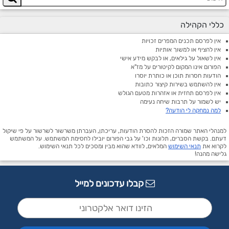
כללי הקהילה
אין לפרסם תכנים המפרים זכויות
אין להציף או למשוך אותיות
אין לשאול על גילאים, או לבקש מידע אישי
הפורום אינו המקום לקיטורים על מז"א
הודעות חסרות תוכן או כותרת יוסרו
אין להשתמש בשירות קיצור כתובות
אין לפרסם תחזית או אזהרות מטעם הגולש
יש לשמור על תרבות שיחה נעימה
למה נמחקה לי הודעה?
למנהלי האתר שמורה הזכות להסרת הודעות, עריכתן, העברתן משרשור לשרשור על פי שיקול
דעתם. בקשת הסברים, תלונות וכו' על גבי הפורום יובילו לחסימת המשתמש. על המשתמש
לקרוא את
תנאי השימוש
המלאים, לוודא שהוא מבין ומסכים לכל תנאי השימוש.
גלישה מהנה!
קבלו עדכונים למייל