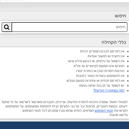
חיפוש
כללי הקהילה
אין לפרסם תכנים המפרים זכויות
אין להציף או למשוך אותיות
אין לשאול על גילאים, או לבקש מידע אישי
הפורום אינו המקום לקיטורים על מז"א
הודעות חסרות תוכן או כותרת יוסרו
אין להשתמש בשירות קיצור כתובות
אין לפרסם תחזית או אזהרות מטעם הגולש
יש לשמור על תרבות שיחה נעימה
למה נמחקה לי הודעה?
למנהלי האתר שמורה הזכות להסרת הודעות, עריכתן, העברתן משרשור לשרשור על פי שיקול
דעתם. בקשת הסברים, תלונות וכו' על גבי הפורום יובילו לחסימת המשתמש. על המשתמש
לקרוא את
תנאי השימוש
המלאים, לוודא שהוא מבין ומסכים לכל תנאי השימוש.
גלישה מהנה!