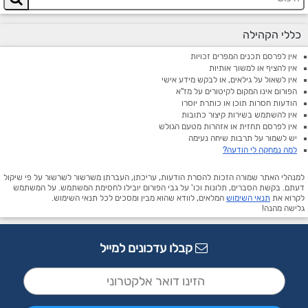
כללי הקהילה
אין לפרסם תכנים המפרים זכויות
אין להציף או למשוך אותיות
אין לשאול על גילאים, או לבקש מידע אישי
הפורום אינו המקום לקיטורים על מז"א
הודעות חסרות תוכן או כותרת יוסרו
אין להשתמש בשירות קיצור כתובות
אין לפרסם תחזית או אזהרות מטעם הגולש
יש לשמור על תרבות שיחה נעימה
למה נמחקה לי הודעה?
למנהלי האתר שמורה הזכות להסרת הודעות, עריכתן, העברתן משרשור לשרשור על פי שיקול
דעתם. בקשת הסברים, תלונות וכו' על גבי הפורום יובילו לחסימת המשתמש. על המשתמש
לקרוא את
תנאי השימוש
המלאים, לוודא שהוא מבין ומסכים לכל תנאי השימוש.
גלישה מהנה!
קבלו עדכונים למייל