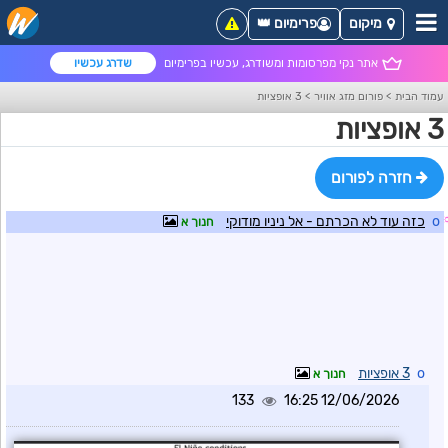
מיקום
פרימיום 👑
אתר נקי מפרסומות ומשודרג, עכשיו בפרימיום
שדרג עכשיו
עמוד הבית
>
פורום מזג אוויר
>
3 אופציות
3 אופציות
חזרה לפורום
o
כזה עוד לא הכרתם - אל ניניו מודוקי
חנוך א
o
3 אופציות
חנוך א
133
12/06/2026 16:25