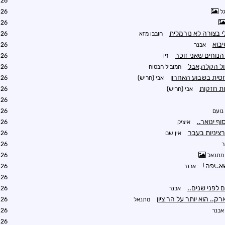
8:13
ל
8:28
9:19
לי בצורה לא נורמלית
חובבן מזא
9:31
יבוא
אבנר
9:53
הנוחים שאני זוכר
זיו
9:49
ול הקלה,אבל
המוביל הבטוח
2:03
יחסית בשבוע האחרון
אבי (חריש)
2:49
ות חזקות
אבי (חריש)
0:08
4:59
נועם
5:05
ף ינואר..
איציק
7:53
 רציניות בעבר
אין שם
0:02
ר
0:47
מתנאל
7:02
..יפה !
אבנר
0:48
1:18
 לפני שנים..
אבנר
1:25
.. הוא יותר על הר ציון
מתנאל
3:46
אבנר
3:48
2:24