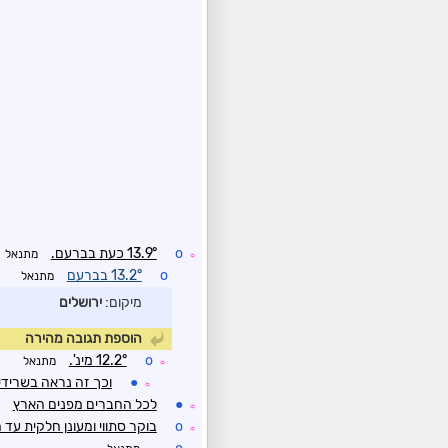
o
13.9° כעת בברעם.
מתנאל
☼
o
13.2° בברעם
מתנאל
מיקום:
ירושלים
הוספת תגובה מהירה
o
12.2° מינ'.
מתנאל
☼
●
וכך זה נראה בשריד
☼
●
לכל החברים מפנים הארץ
☼
o
בוקר סתווי ומעונן חלקית עד מ
☼