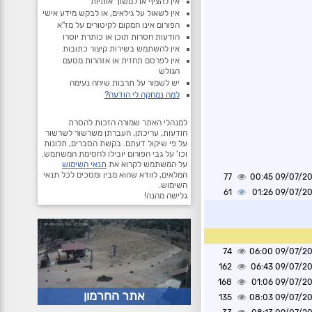
אין להציף או למשוך אותיות
אין לשאול על גילאים, או לבקש מידע אישי
הפורום אינו המקום לקיטורים על מז"א
הודעות חסרות תוכן או כותרת יוסרו
אין להשתמש בשירות קיצור כתובות
אין לפרסם תחזית או אזהרות מטעם
הגולש
יש לשמור על תרבות שיחה נעימה
למה נמחקה לי הודעה?
למנהלי האתר שמורה הזכות להסרת
הודעות, עריכתן, העברתן משרשור לשרשור
על פי שיקול דעתם. בקשת הסברים, תלונות
וכו' על גבי הפורום יובילו לחסימת המשתמש.
על המשתמש לקרוא את
תנאי השימוש
המלאים, לוודא שהוא מבין ומסכים לכל תנאי
77
09/07/2026 0
השימוש.
61
09/07/2026 0
גלישה מהנה!
74
09/07/2026 0
162
09/07/2026 0
168
09/07/2026 0
אתר החרמון
135
09/07/2026 0