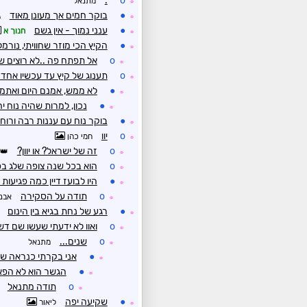
.
o
מתנאל
☼
●
בוקר חמים אך מעונן מאוד
ג
☼
●
ענני נמוך - אין גשם
חנוך א
☼
●
הקיץ הכי מוזר שחוויתי, נורמ
☼
o
אל תפתח פה ..לא רוצים ש
☼
o
תענוג של קיץ עד עכשיו אחד 
☼
●
לא ממש, אמנם היום ואתמ
☼
●
נכון, למרות שהיה נוח 
☼
●
בוקר נוח עם עננות רבה ורוח
☼
o
יוו
חמי כהן
☼
o
זה של ישראל? או יוון?
☼
o
הוא בכל שנה צופה שלג בסו
☼
●
היו לבועז דיין כמה פגיעות
☼
o
תודה על הסקירה
אבנ
☼
●
רגע של נחת בגיא בין הינום
☼
o
ואוו לא ידעתי שעשו שם דשא
☼
o
שנים...
מתנאל
☼
●
אני בקרתי כנראה שם
☼
●
הגשר הוא לא הפארק
☼
o
תודה מתנאל
☼
●
שקיעה יפה
ליאור
☼